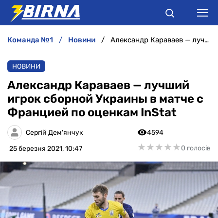
команда №1
новини
Александр Караваев — лучший игрок сборной Украины в матче с Францией по оценкам InStat
НОВИНИ
НОВИНИ
АНАЛІТИКА
Александр Караваев — лучший
игрок сборной Украины в матче с
ІНТЕРВ'Ю
Францией по оценкам InStat
РІЗНЕ
Сергій Дем'янчук
4594
★
★
★
★
★
★
★
★
★
★
0 голосів
25 березня 2021, 10:47
БУКМЕКЕРИ