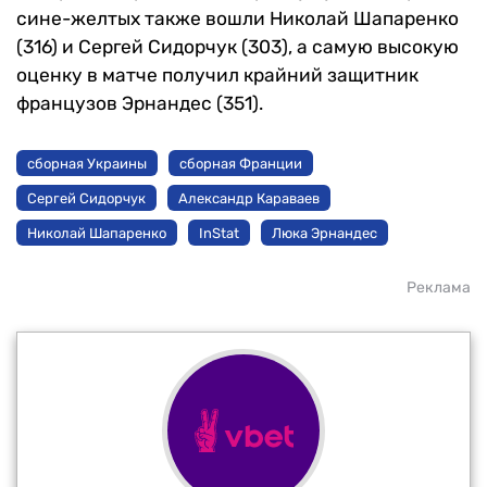
сине-желтых также вошли Николай Шапаренко
(316) и Сергей Сидорчук (303), а самую высокую
оценку в матче получил крайний защитник
французов Эрнандес (351).
сборная Украины
сборная Франции
Сергей Сидорчук
Александр Караваев
Николай Шапаренко
InStat
Люка Эрнандес
Реклама