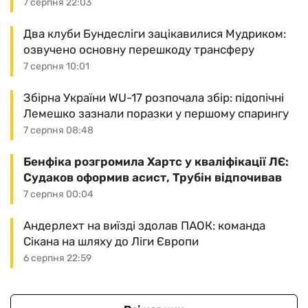
7 серпня 22:03
Два клуби Бундесліги зацікавилися Мудриком:
озвучено основну перешкоду трансферу
7 серпня 10:01
Збірна України WU-17 розпочала збір: підопічні
Лемешко зазнали поразки у першому спарингу
7 серпня 08:48
Бенфіка розгромила Хартс у кваліфікації ЛЄ:
Судаков оформив асист, Трубін відпочивав
7 серпня 00:04
Андерлехт на виїзді здолав ПАОК: команда
Сікана на шляху до Ліги Європи
6 серпня 22:59