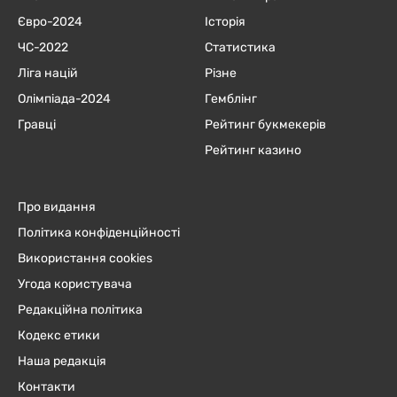
Євро-2024
Історія
ЧC-2022
Статистика
Ліга націй
Різне
Олімпіада-2024
Гемблінг
Гравці
Рейтинг букмекерів
Рейтинг казино
Про видання
Політика конфіденційності
Використання cookies
Угода користувача
Редакційна політика
Кодекс етики
Наша редакція
Контакти