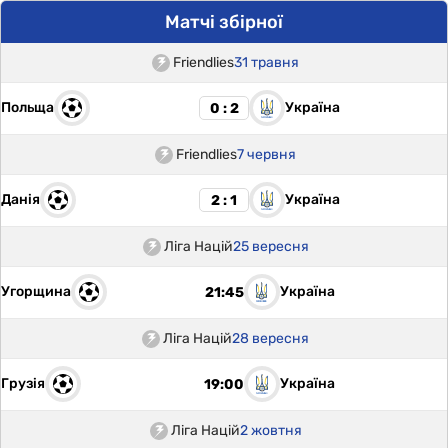
Матчі збірної
Friendlies
31 травня
Польща
Україна
0 : 2
Friendlies
7 червня
Данія
Україна
2 : 1
Ліга Націй
25 вересня
Угорщина
Україна
21:45
Ліга Націй
28 вересня
Грузія
Україна
19:00
Ліга Націй
2 жовтня