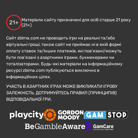
Матеріали сайту призначені для осіб старше 21 року
21+
(21+)
Сайт zbirna.com не проводить ігри на реальні та/або
віртуальні гроші, також сайт не приймає ні в якій формі
оплату ставок та/інших платежів, які пов’язані/можуть
бути пов’язані з азартними іграми, букмекерами чи
тоталізаторами. Будь-які матеріали на інформаційному
ресурсі zbirna.com публікуються виключно в
інформаційних цілях.
УЧАСТЬ В АЗАРТНИХ ІГРАХ МОЖЕ ВИКЛИКАТИ ІГРОВУ
ЗАЛЕЖНІСТЬ. ДОТРИМУЙТЕСЬ ПРАВИЛ (ПРИНЦИПІВ)
ВІДПОВІДАЛЬНОЇ ГРИ.