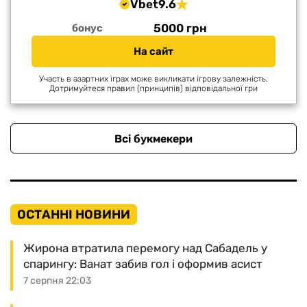
Vbet
9.6
5000 грн
бонус
На сайт
Участь в азартних іграх може викликати ігрову залежність.
Дотримуйтеся правил (принципів) відповідальної гри
Всі букмекери
ОСТАННІ НОВИНИ
Жирона втратила перемогу над Сабадель у
спарингу: Ванат забив гол і оформив асист
7 серпня 22:03