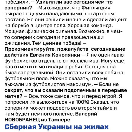
победили.
— Удивил ли вас сегодня чем-то
соперник?
— Мы ожидали, что Финляндия
сыграет с двумя нападающими в стартовом
составе. Но они решили иначе и сделали акцент
на борьбе в центре поля. Хорошая команда.
Мощная, физически сильная. Возможно, в чем-
то соперник сегодня и превзошел наши
ожидания. Тем ценнее победа!
—
Прокомментируйте, пожалуйста, сегодняшние
действия Евгения Конопянки
— Я не оцениваю
футболистов отдельно от коллектива. Могу еще
раз отметить мотивацию ребят. Сегодня она
была запредельной. Они оставили всех себя на
футбольном поле. Можно сказать, что мы
выжали из футболистов максимум.
— Если не
секрет, что вы сказали подопечным в перерыве
матча?
— Все, тоже самое, что и перед игрой. Я
попросил их выложиться на 100%! Сказал, что
соперник может подсесть во втором тайме и
нам будет немного полегче.
Валерий
НОВОБРАНЕЦ из Тампере
Сборная Украины на жилах