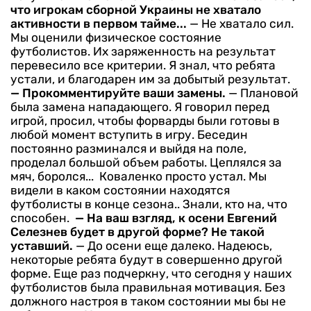
что игрокам сборной Украины не хватало
активности в первом тайме...
— Не хватало сил.
Мы оценили физическое состояние
футболистов. Их заряженность на результат
перевесило все критерии. Я знал, что ребята
устали, и благодарен им за добытый результат.
— Прокомментируйте ваши замены.
— Плановой
была замена нападающего. Я говорил перед
игрой, просил, чтобы форварды были готовы в
любой момент вступить в игру. Беседин
постоянно разминался и выйдя на поле,
проделал большой объем работы. Цеплялся за
мяч, боролся...
Коваленко просто устал. Мы
видели в каком состоянии находятся
футболисты в конце сезона.. Знали, кто на, что
способен.
— На ваш взгляд, к осени Евгений
Селезнев будет в другой форме? Не такой
уставший.
— До осени еще далеко. Надеюсь,
некоторые ребята будут в совершенно другой
форме. Еще раз подчеркну, что сегодня у наших
футболистов была правильная мотивация. Без
должного настроя в таком состоянии мы бы не