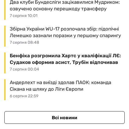
Два клуби Бундесліги зацікавилися Мудриком:
озвучено основну перешкоду трансферу
7 серпня 10:01
Збірна України WU-17 розпочала збір: підопічні
Лемешко зазнали поразки у першому спарингу
7 серпня 08:48
Бенфіка розгромила Хартс у кваліфікації ЛЄ:
Судаков оформив асист, Трубін відпочивав
7 серпня 00:04
Андерлехт на виїзді здолав ПАОК: команда
Сікана на шляху до Ліги Європи
6 серпня 22:59
Всі новини