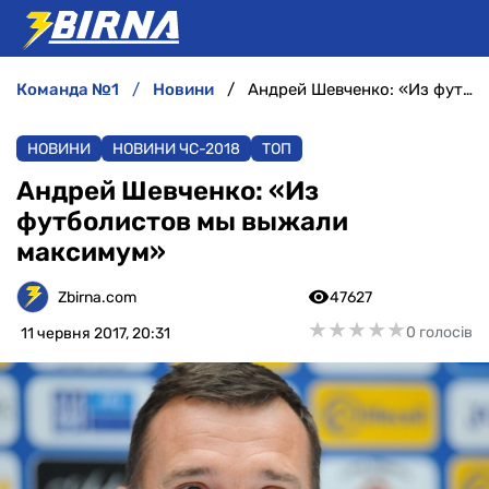
команда №1
новини
Андрей Шевченко: «Из футболистов мы выжали максимум»
НОВИНИ
НОВИНИ
НОВИНИ ЧС-2018
ТОП
АНАЛІТИКА
Андрей Шевченко: «Из
футболистов мы выжали
ІНТЕРВ'Ю
максимум»
РІЗНЕ
Zbirna.com
47627
★
★
★
★
★
★
★
★
★
★
0 голосів
11 червня 2017, 20:31
БУКМЕКЕРИ