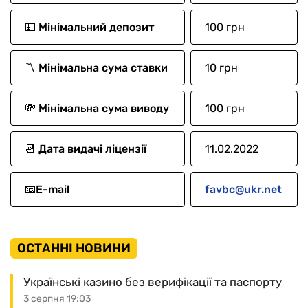
💵 Мінімальний депозит
100 грн
〽 Мінімальна сума ставки
10 грн
💸 Мінімальна сума виводу
100 грн
📆 Дата видачі ліцензії
11.02.2022
📧E-mail
favbc@ukr.net
ОСТАННІ НОВИНИ
Українські казино без верифікації та паспорту
3 серпня 19:03