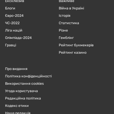
Ексклюзив
Важливе
Блоги
Війна в Україні
Євро-2024
Історія
ЧC-2022
Статистика
Ліга націй
Різне
Олімпіада-2024
Гемблінг
Гравці
Рейтинг букмекерів
Рейтинг казино
Про видання
Політика конфіденційності
Використання cookies
Угода користувача
Редакційна політика
Кодекс етики
Наша редакція