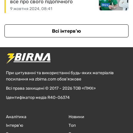
все про свого підопічного
9 жовтня 2024, 08:41
Всі інтерв'ю
При цитуванні та використанні будь-яких матеріалів
посилання на zbirna.com обов'язкове
Всі права захищені © 2017 - 2026 ТОВ «ПМХ»
Ідентифікатор медіа R40-06374
Аналітика
Новини
Інтерв'ю
Топ