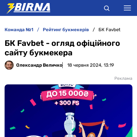
команда №1
рейтинг букмекерів
БК Favbet
НОВИНИ
БК Favbet - огляд офіційного
АНАЛІТИКА
сайту букмекера
ІНТЕРВ'Ю
Олександр Величко
18 червня 2024, 13:19
Реклама
РІЗНЕ
БУКМЕКЕРИ