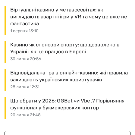
Віртуальні казино у метавсесвітах: як
виглядають азартні ігри у VR та чому це вже не
фантастика
1 серпня 13:10
Казино як спонсори спорту: що дозволено в
Україні і як це працює в Європі
30 липня 20:56
Відповідальна гра в онлайн-казино: які правила
захищають українських користувачів
28 липня 12:31
Що обрати у 2026: GGBet чи Vbet? Порівняння
функціоналу букмекерських контор
20 липня 21:48