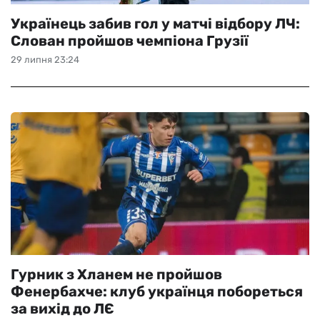
Українець забив гол у матчі відбору ЛЧ:
Слован пройшов чемпіона Грузії
29 липня 23:24
Гурник з Хланем не пройшов
Фенербахче: клуб українця побореться
за вихід до ЛЄ