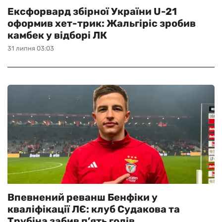
Ексфорвард збірної України U-21
оформив хет-трик: Жальгіріс зробив
камбек у відборі ЛК
31 липня 03:03
Впевнений реванш Бенфіки у
кваліфікації ЛЄ: клуб Судакова та
Трубіна забив п’ять голів