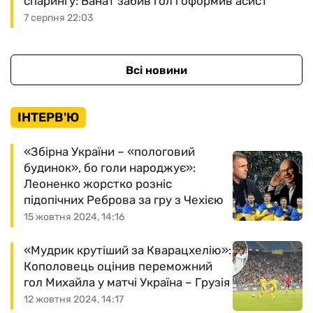
спарингу: Ванат забив гол і оформив асист
7 серпня 22:03
Всі новини
ІНТЕРВ'Ю
«Збірна України – «пологовий
будинок», бо голи народжує»:
Леоненко жорстко розніс
підопічних Реброва за гру з Чехією
15 жовтня 2024, 14:16
«Мудрик крутіший за Кварацхелію»:
Кополовець оцінив переможний
гол Михайла у матчі Україна – Грузія
12 жовтня 2024, 14:17