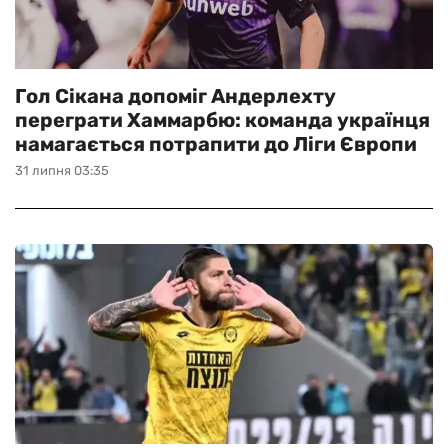
Гол Сікана допоміг Андерлехту
переграти Хаммарбю: команда українця
намагається потрапити до Ліги Європи
31 липня 03:35