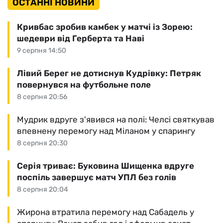
ОСТАННІ НОВИНИ
Кривбас зробив камбек у матчі із Зорею:
шедеври від Герберта та Наві
9 серпня 14:50
Лівий Берег не дотиснув Кудрівку: Петряк
повернувся на футбольне поле
8 серпня 20:56
Мудрик вдруге з'явився на полі: Челсі святкував
впевнену перемогу над Міланом у спарингу
8 серпня 20:30
Серія триває: Буковина Шищенка вдруге
поспіль завершує матч УПЛ без голів
8 серпня 20:04
Жирона втратила перемогу над Сабадель у