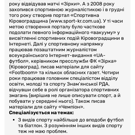
року відвідував матчі «Зірки». А з 2008 року
захопився спортивною журналістикою і в грудні
того року створив портал «Спортивна
Кіровоградщина (www.sport-kr.com.ua). У ті часи
метою створення порталу було часткове
подолати певного інформаційного «вакууму» у
висвітленні спортивних подій Кіровоградщини в
Інтернеті. Далі у спортивному напрямку
працював позаштатним журналістом
всеукраїнського Інтернет-видання «UA-
футбол», керівником пресслужби ФК «Зірка»
(Кіровоград), писав матеріали для сайту
«Footboom» та кількох обласних газет. Чотири
роки працював головним спеціалістом відділу
освіти, молоді та спорту Знам’янської РДА,
відчувши себе в ролі організатора спортивних
змагань (вирішив не лише описувати спорт, а й
побувати у середині нього). Також писав
матеріали для сайту «Чемпіон».
Спеціалізується на темах:
З видів спорту найбільше до вподоби футбол
та біатлон. З розумінням інших видів спорту
теж не маю проблем.