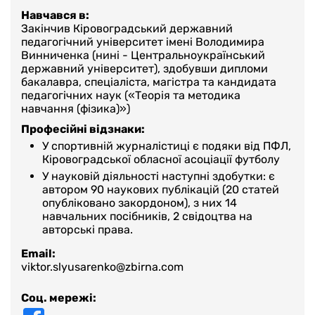
Навчався в:
Закінчив Кіровоградський державний
педагогічний університет імені Володимира
Винниченка (нині - Центральноукраїнський
державний університет), здобувши дипломи
бакалавра, спеціаліста, магістра та кандидата
педагогічних наук («Теорія та методика
навчання (фізика)»)
Професійні відзнаки:
У спортивній журналістиці є подяки від ПФЛ,
Кіровоградської обласної асоціації футболу
У науковій діяльності наступні здобутки: є
автором 90 наукових публікацій (20 статей
опубліковано закордоном), з них 14
навчальних посібників, 2 свідоцтва на
авторські права.
Email:
viktor.slyusarenko@zbirna.com
Соц. мережі: