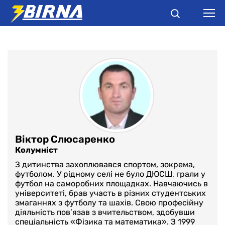
НОВИНИ
АНАЛІТИКА
ІНТЕРВ'Ю
РІЗНЕ
Віктор Слюсаренко
Колумніст
БУКМЕКЕРИ
З дитинства захоплювався спортом, зокрема,
футболом. У рідному селі не було ДЮСШ, грали у
футбол на саморобних площадках. Навчаючись в
університеті, брав участь в різних студентських
змаганнях з футболу та шахів. Свою професійну
діяльність пов’язав з вчительством, здобувши
спеціальність «Фізика та математика». З 1999