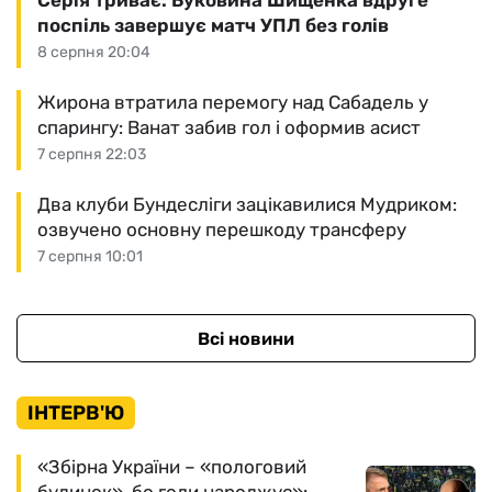
Серія триває: Буковина Шищенка вдруге
поспіль завершує матч УПЛ без голів
8 серпня 20:04
Жирона втратила перемогу над Сабадель у
спарингу: Ванат забив гол і оформив асист
7 серпня 22:03
Два клуби Бундесліги зацікавилися Мудриком:
озвучено основну перешкоду трансферу
7 серпня 10:01
Всі новини
ІНТЕРВ'Ю
«Збірна України – «пологовий