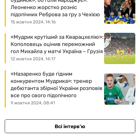
будинок», бо голи народжує»:
Леоненко жорстко розніс
підопічних Реброва за гру з Чехією
15 жовтня 2024, 14:16
«Мудрик крутіший за Кварацхелію»:
Кополовець оцінив переможний
гол Михайла у матчі Україна – Грузія
12 жовтня 2024, 14:17
«Назаренко буде гідним
конкурентом Мудрика»: тренер
дебютанта збірної України розповів
все про свого підопічного
9 жовтня 2024, 08:41
Всі інтерв'ю