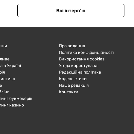
Всі інтерв'ю
ини
Про видання
Політика конфіденційності
ливе
Використання cookies
а в Україні
Угода користувача
рія
Редакційна політика
тистика
Кодекс етики
е
Наша редакція
блінг
Контакти
тинг букмекерів
тинг казино