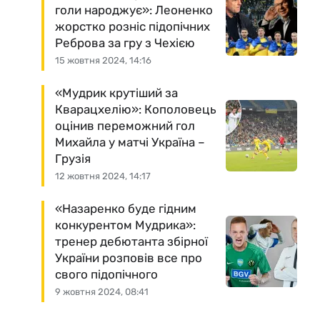
голи народжує»: Леоненко
жорстко розніс підопічних
Реброва за гру з Чехією
15 жовтня 2024, 14:16
«Мудрик крутіший за
Кварацхелію»: Кополовець
оцінив переможний гол
Михайла у матчі Україна –
Грузія
12 жовтня 2024, 14:17
«Назаренко буде гідним
конкурентом Мудрика»:
тренер дебютанта збірної
України розповів все про
свого підопічного
9 жовтня 2024, 08:41