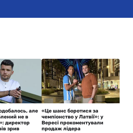
одобалось, але
«Це шанс боротися за
блений не в
чемпіонство у Латвії»: у
»: директор
Вересі прокоментували
ів зрив
продаж лідера