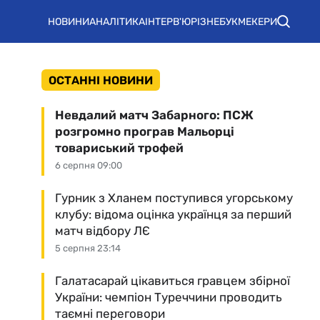
НОВИНИ
АНАЛІТИКА
ІНТЕРВ'Ю
РІЗНЕ
БУКМЕКЕРИ
ОСТАННІ НОВИНИ
Невдалий матч Забарного: ПСЖ
розгромно програв Мальорці
товариський трофей
6 серпня 09:00
Гурник з Хланем поступився угорському
клубу: відома оцінка українця за перший
матч відбору ЛЄ
5 серпня 23:14
Галатасарай цікавиться гравцем збірної
України: чемпіон Туреччини проводить
таємні переговори