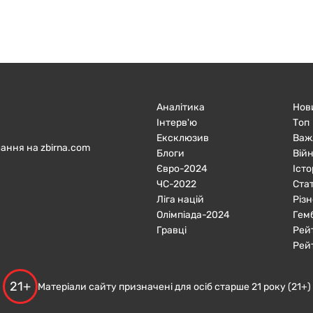
Аналітика
Нов
Інтерв'ю
Топ
Ексклюзив
Важ
ання на zbirna.com
Блоги
Війн
Євро-2024
Істо
ЧC-2022
Ста
Ліга націй
Різн
Олімпіада-2024
Гем
Гравці
Рей
Рей
21+
Матеріали сайту призначені для осіб старше 21 року (21+)