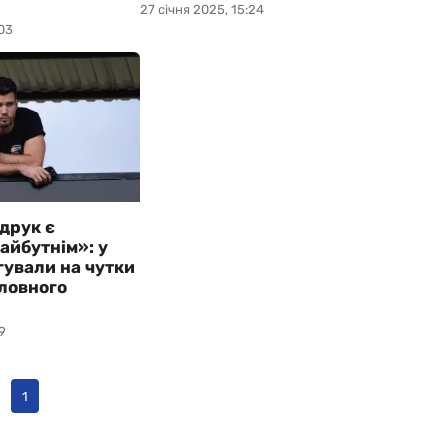
27 січня 2025, 15:24
03
друк є
майбутнім»: у
гували на чутки
оловного
9
1