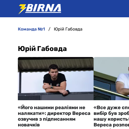
команда №1
Юрій Габовда
Юрій Габовда
«Його нашими реаліями не
«Все дуже сп
налякати»: директор Вереса
вибір був зро
озвучив з підписанням
нашу користь
новачків
Вереса розпов