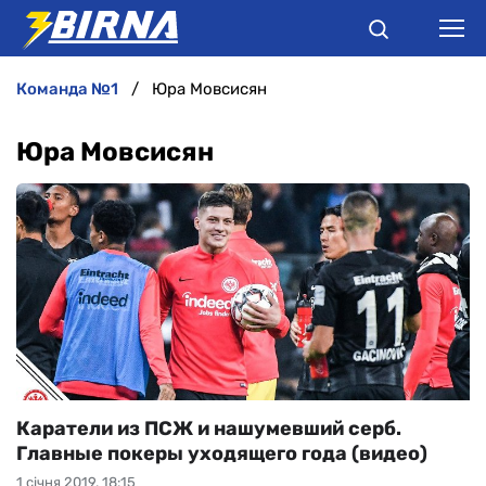
команда №1
Юра Мовсисян
НОВИНИ
Юра Мовсисян
АНАЛІТИКА
ІНТЕРВ'Ю
РІЗНЕ
БУКМЕКЕРИ
Каратели из ПСЖ и нашумевший серб.
Главные покеры уходящего года (видео)
1 січня 2019, 18:15