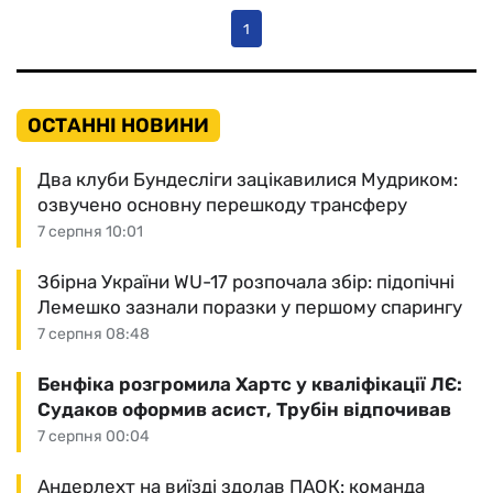
1
ОСТАННІ НОВИНИ
Два клуби Бундесліги зацікавилися Мудриком:
озвучено основну перешкоду трансферу
7 серпня 10:01
Збірна України WU-17 розпочала збір: підопічні
Лемешко зазнали поразки у першому спарингу
7 серпня 08:48
Бенфіка розгромила Хартс у кваліфікації ЛЄ:
Судаков оформив асист, Трубін відпочивав
7 серпня 00:04
Андерлехт на виїзді здолав ПАОК: команда