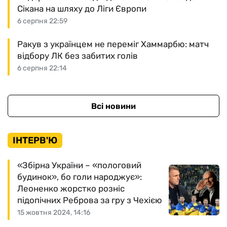
Сікана на шляху до Ліги Європи
6 серпня 22:59
Ракув з українцем не переміг Хаммарбю: матч
відбору ЛК без забитих голів
6 серпня 22:14
Всі новини
ІНТЕРВ'Ю
«Збірна України – «пологовий
будинок», бо голи народжує»:
Леоненко жорстко розніс
підопічних Реброва за гру з Чехією
15 жовтня 2024, 14:16