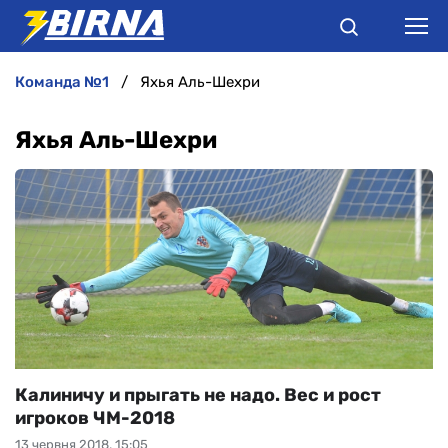
команда №1
Яхья Аль-Шехри
НОВИНИ
Яхья Аль-Шехри
АНАЛІТИКА
ІНТЕРВ'Ю
РІЗНЕ
БУКМЕКЕРИ
Калиничу и прыгать не надо. Вес и рост
игроков ЧМ-2018
13 червня 2018, 15:05