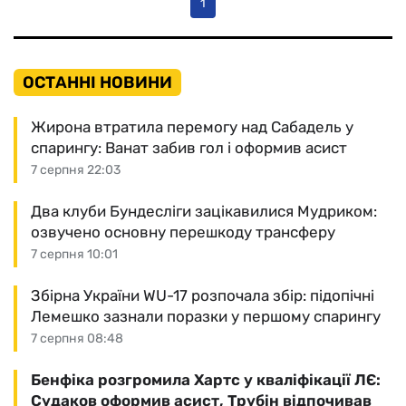
1
ОСТАННІ НОВИНИ
Жирона втратила перемогу над Сабадель у
спарингу: Ванат забив гол і оформив асист
7 серпня 22:03
Два клуби Бундесліги зацікавилися Мудриком:
озвучено основну перешкоду трансферу
7 серпня 10:01
Збірна України WU-17 розпочала збір: підопічні
Лемешко зазнали поразки у першому спарингу
7 серпня 08:48
Бенфіка розгромила Хартс у кваліфікації ЛЄ:
Судаков оформив асист, Трубін відпочивав