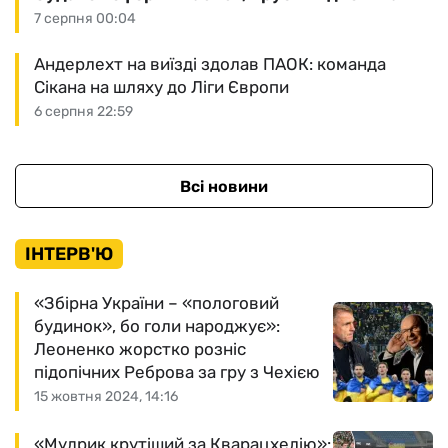
7 серпня 00:04
Андерлехт на виїзді здолав ПАОК: команда
Сікана на шляху до Ліги Європи
6 серпня 22:59
Всі новини
ІНТЕРВ'Ю
«Збірна України – «пологовий
будинок», бо голи народжує»:
Леоненко жорстко розніс
підопічних Реброва за гру з Чехією
15 жовтня 2024, 14:16
«Мудрик крутіший за Кварацхелію»: