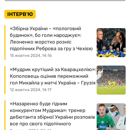
ІНТЕРВ'Ю
«Збірна України – «пологовий
будинок», бо голи народжує»:
Леоненко жорстко розніс
підопічних Реброва за гру з Чехією
15 жовтня 2024, 14:16
«Мудрик крутіший за Кварацхелію»:
Кополовець оцінив переможний
гол Михайла у матчі Україна – Грузія
12 жовтня 2024, 14:17
«Назаренко буде гідним
конкурентом Мудрика»: тренер
дебютанта збірної України розповів
все про свого підопічного