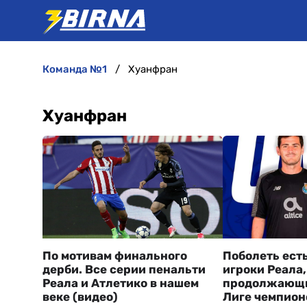
команда №1
Хуанфран
Хуанфран
По мотивам финального
Поболеть есть
дерби. Все серии пенальти
игроки Реала,
Реала и Атлетико в нашем
продолжающи
веке (видео)
Лиге чемпион