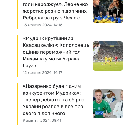
голи народжує»: Леоненко
жорстко розніс підопічних
Реброва за гру з Чехією
15 жовтня 2024, 14:16
«Мудрик крутіший за
Кварацхелію»: Кополовець
оцінив переможний гол
Михайла у матчі Україна –
Грузія
12 жовтня 2024, 14:17
«Назаренко буде гідним
конкурентом Мудрика»:
тренер дебютанта збірної
України розповів все про
свого підопічного
9 жовтня 2024, 08:41