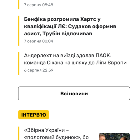
7 серпня 08:48
Бенфіка розгромила Хартс у
кваліфікації ЛЄ: Судаков оформив
асист, Трубін відпочивав
7 серпня 00:04
Андерлехт на виїзді здолав ПАОК:
команда Сікана на шляху до Ліги Європи
6 серпня 22:59
Всі новини
ІНТЕРВ'Ю
«Збірна України –
«пологовий будинок», бо