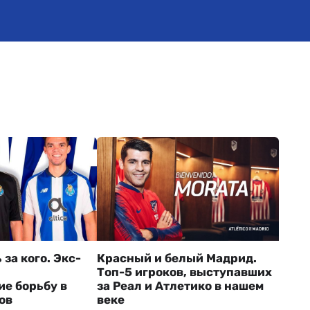
 за кого. Экс-
Красный и белый Мадрид.
Топ-5 игроков, выступавших
е борьбу в
за Реал и Атлетико в нашем
ов
веке