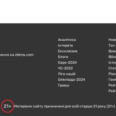
Аналітика
Нов
Інтерв'ю
Топ
Ексклюзив
Важ
ання на zbirna.com
Блоги
Війн
Євро-2024
Істо
ЧC-2022
Ста
Ліга націй
Різн
Олімпіада-2024
Гем
Гравці
Рей
Рей
21+
Матеріали сайту призначені для осіб старше 21 року (21+)