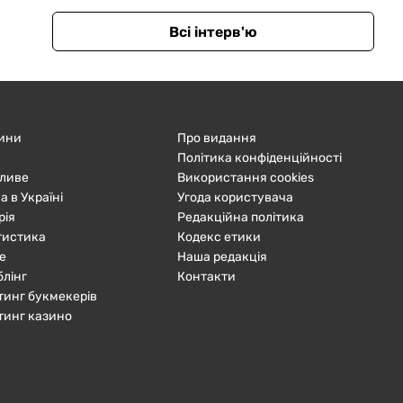
Всі інтерв'ю
ини
Про видання
Політика конфіденційності
ливе
Використання cookies
а в Україні
Угода користувача
рія
Редакційна політика
тистика
Кодекс етики
е
Наша редакція
блінг
Контакти
тинг букмекерів
тинг казино