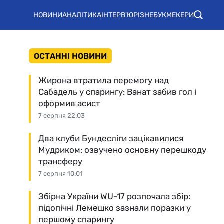
НОВИНИ
АНАЛІТИКА
ІНТЕРВ'Ю
РІЗНЕ
БУКМЕКЕРИ
ОСТАННІ НОВИНИ
Жирона втратила перемогу над
Сабадель у спарингу: Ванат забив гол і
оформив асист
7 серпня 22:03
Два клуби Бундесліги зацікавилися
Мудриком: озвучено основну перешкоду
трансферу
7 серпня 10:01
Збірна України WU-17 розпочала збір:
підопічні Лемешко зазнали поразки у
першому спарингу