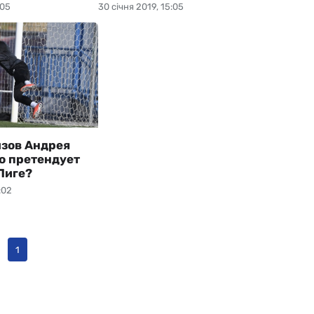
:05
30 січня 2019, 15:05
зов Андрея
то претендует
Лиге?
:02
1