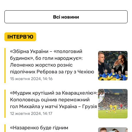
Всі новини
ІНТЕРВ'Ю
«Збірна України – «пологовий
будинок», бо голи народжує»:
Леоненко жорстко розніс
підопічних Реброва за гру з Чехією
15 жовтня 2024, 14:16
«Мудрик крутіший за Кварацхелію»:
Кополовець оцінив переможний
гол Михайла у матчі Україна – Грузія
12 жовтня 2024, 14:17
«Назаренко буде гідним