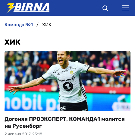
команда №1
ХИК
НОВИНИ
ХИК
АНАЛІТИКА
ІНТЕРВ'Ю
РІЗНЕ
БУКМЕКЕРИ
Догоняя ПРОЭКСПЕРТ, КОМАНДА1 молится
на Русенборг
2 червня 2017, 23:18