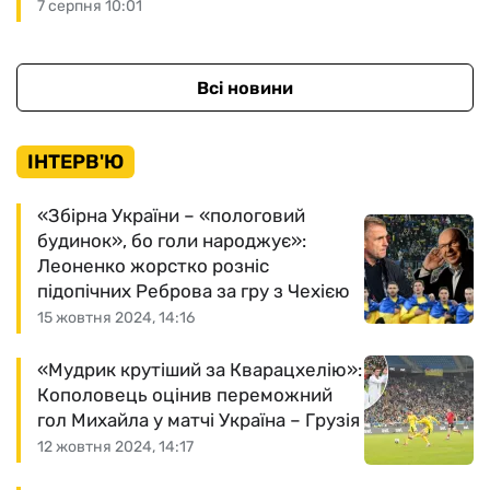
7 серпня 10:01
Всі новини
ІНТЕРВ'Ю
«Збірна України – «пологовий
будинок», бо голи народжує»:
Леоненко жорстко розніс
підопічних Реброва за гру з Чехією
15 жовтня 2024, 14:16
«Мудрик крутіший за Кварацхелію»:
Кополовець оцінив переможний
гол Михайла у матчі Україна – Грузія
12 жовтня 2024, 14:17