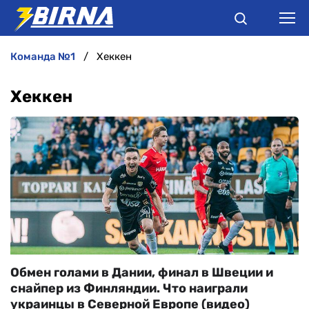
команда №1
Хеккен
НОВИНИ
Хеккен
АНАЛІТИКА
ІНТЕРВ'Ю
РІЗНЕ
БУКМЕКЕРИ
Обмен голами в Дании, финал в Швеции и
снайпер из Финляндии. Что наиграли
украинцы в Северной Европе (видео)