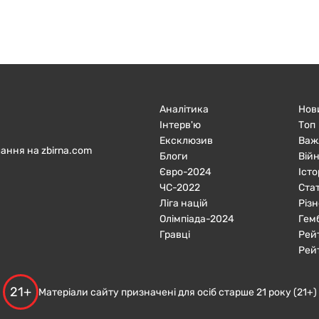
Аналітика
Нов
Інтерв'ю
Топ
Ексклюзив
Важ
ання на zbirna.com
Блоги
Війн
Євро-2024
Істо
ЧC-2022
Ста
Ліга націй
Різн
Олімпіада-2024
Гем
Гравці
Рей
Рей
21+
Матеріали сайту призначені для осіб старше 21 року (21+)