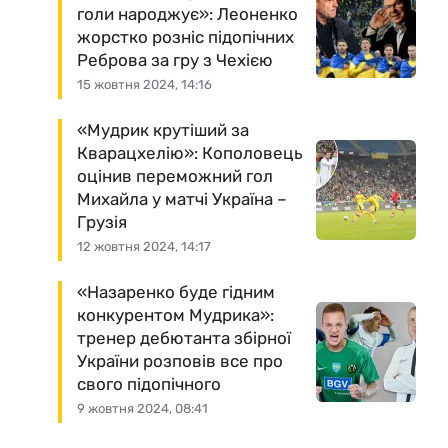
голи народжує»: Леоненко
жорстко розніс підопічних
Реброва за гру з Чехією
15 жовтня 2024, 14:16
«Мудрик крутіший за
Кварацхелію»: Кополовець
оцінив переможний гол
Михайла у матчі Україна –
Грузія
12 жовтня 2024, 14:17
«Назаренко буде гідним
конкурентом Мудрика»:
тренер дебютанта збірної
України розповів все про
свого підопічного
9 жовтня 2024, 08:41