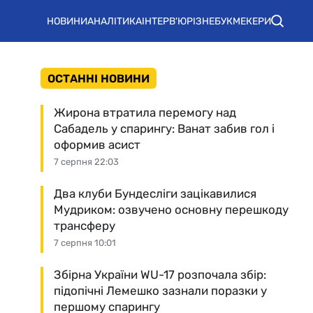
НОВИНИ
АНАЛІТИКА
ІНТЕРВ'Ю
РІЗНЕ
БУКМЕКЕРИ
ОСТАННІ НОВИНИ
Жирона втратила перемогу над
Сабадель у спарингу: Ванат забив гол і
оформив асист
7 серпня 22:03
Два клуби Бундесліги зацікавилися
Мудриком: озвучено основну перешкоду
трансферу
7 серпня 10:01
Збірна України WU-17 розпочала збір:
підопічні Лемешко зазнали поразки у
першому спарингу