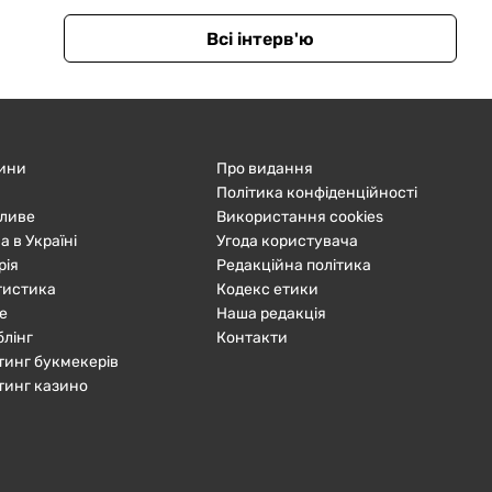
Всі інтерв'ю
ини
Про видання
Політика конфіденційності
ливе
Використання cookies
а в Україні
Угода користувача
рія
Редакційна політика
тистика
Кодекс етики
е
Наша редакція
блінг
Контакти
тинг букмекерів
тинг казино