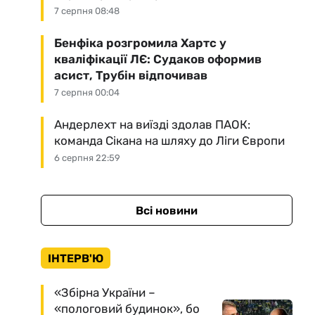
7 серпня 08:48
Бенфіка розгромила Хартс у
кваліфікації ЛЄ: Судаков оформив
асист, Трубін відпочивав
7 серпня 00:04
Андерлехт на виїзді здолав ПАОК:
команда Сікана на шляху до Ліги Європи
6 серпня 22:59
Всі новини
ІНТЕРВ'Ю
«Збірна України –
«пологовий будинок», бо