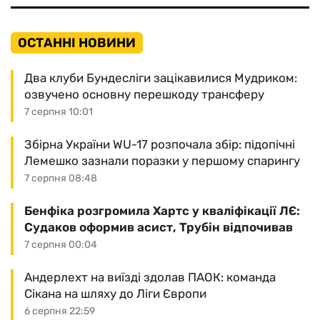
ОСТАННІ НОВИНИ
Два клуби Бундесліги зацікавилися Мудриком:
озвучено основну перешкоду трансферу
7 серпня 10:01
Збірна України WU-17 розпочала збір: підопічні
Лемешко зазнали поразки у першому спарингу
7 серпня 08:48
Бенфіка розгромила Хартс у кваліфікації ЛЄ:
Судаков оформив асист, Трубін відпочивав
7 серпня 00:04
Андерлехт на виїзді здолав ПАОК: команда
Сікана на шляху до Ліги Європи
6 серпня 22:59