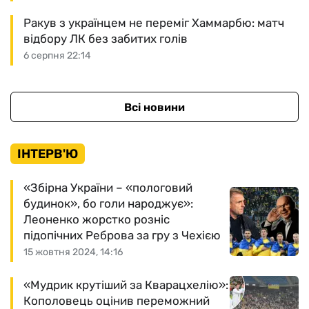
Ракув з українцем не переміг Хаммарбю: матч
відбору ЛК без забитих голів
6 серпня 22:14
Всі новини
ІНТЕРВ'Ю
«Збірна України – «пологовий
будинок», бо голи народжує»:
Леоненко жорстко розніс
підопічних Реброва за гру з Чехією
15 жовтня 2024, 14:16
«Мудрик крутіший за Кварацхелію»:
Кополовець оцінив переможний