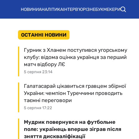
НОВИНИ
АНАЛІТИКА
ІНТЕРВ'Ю
РІЗНЕ
БУКМЕКЕРИ
ОСТАННІ НОВИНИ
Гурник з Хланем поступився угорському
клубу: відома оцінка українця за перший
матч відбору ЛЄ
5 серпня 23:14
Галатасарай цікавиться гравцем збірної
України: чемпіон Туреччини проводить
таємні переговори
5 серпня 17:22
Мудрик повернувся на футбольне
поле: українець вперше зіграв після
зняття дискваліфікації