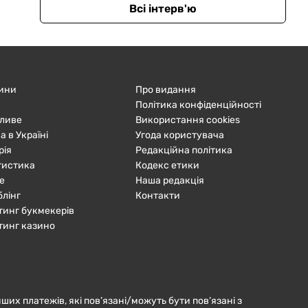
Всі інтерв'ю
ини
Про видання
Політика конфіденційності
ливе
Використання cookies
а в Україні
Угода користувача
рія
Редакційна політика
тистика
Кодекс етики
е
Наша редакція
блінг
Контакти
тинг букмекерів
тинг казино
нших платежів, які пов’язані/можуть бути пов’язані з