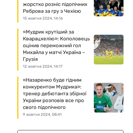
жорстко розніс підопічних
Реброва за гру з Чехією
15 жовтня 2024, 14:16
«Мудрик крутіший за
Кварацхелію»: Кополовець
оцінив переможний гол
Михайла у матчі Україна –
Грузія
12 жовтня 2024, 14:17
«Назаренко буде гідним
конкурентом Мудрика»:
тренер дебютанта збірної
України розповів все про
свого підопічного
9 жовтня 2024, 08:41