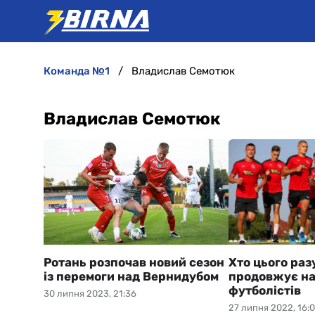
команда №1
Владислав Семотюк
Владислав Семотюк
Ротань розпочав новий сезон
Хто цього раз
із перемоги над Вернидубом
продовжує на
футболістів
30 липня 2023, 21:36
27 липня 2022, 16: