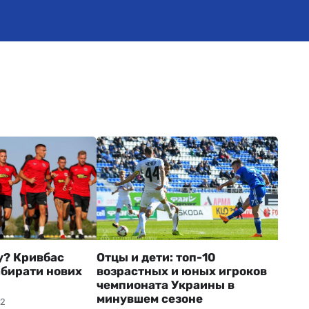
у? Кривбас
Отцы и дети: топ-10
бирати нових
возрастных и юных игроков
чемпионата Украины в
минувшем сезоне
02