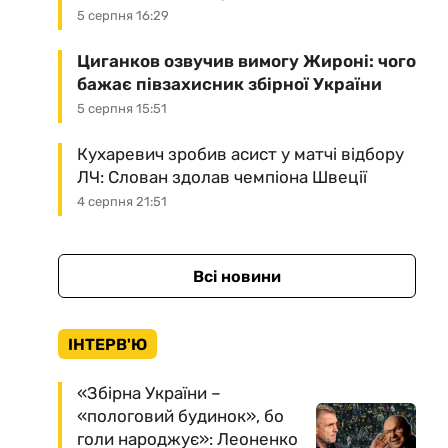
5 серпня 16:29
Циганков озвучив вимогу Жироні: чого
бажає півзахисник збірної України
5 серпня 15:51
Кухаревич зробив асист у матчі відбору
ЛЧ: Слован здолав чемпіона Швеції
4 серпня 21:51
Всі новини
ІНТЕРВ'Ю
«Збірна України –
«пологовий будинок», бо
голи народжує»: Леоненко