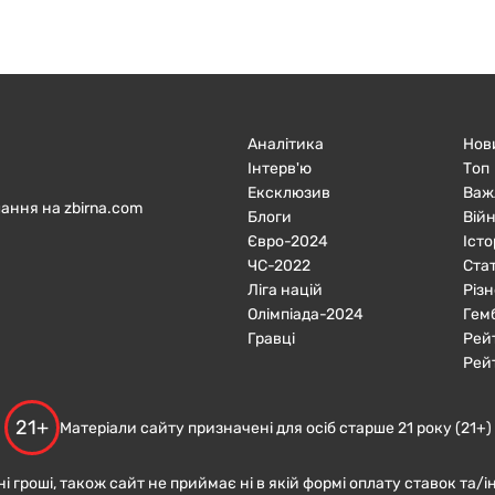
Аналітика
Нов
Інтерв'ю
Топ
Ексклюзив
Важ
ання на zbirna.com
Блоги
Війн
Євро-2024
Істо
ЧC-2022
Ста
Ліга націй
Різн
Олімпіада-2024
Гем
Гравці
Рей
Рей
21+
Матеріали сайту призначені для осіб старше 21 року (21+)
ні гроші, також сайт не приймає ні в якій формі оплату ставок та/і