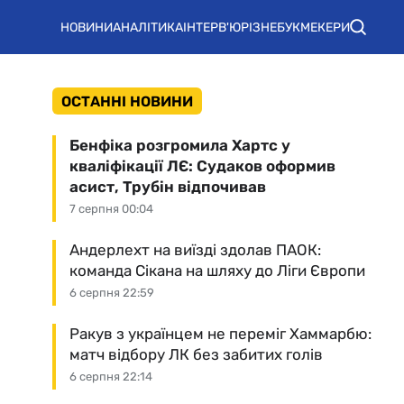
НОВИНИ
АНАЛІТИКА
ІНТЕРВ'Ю
РІЗНЕ
БУКМЕКЕРИ
ОСТАННІ НОВИНИ
Бенфіка розгромила Хартс у
кваліфікації ЛЄ: Судаков оформив
асист, Трубін відпочивав
7 серпня 00:04
Андерлехт на виїзді здолав ПАОК:
команда Сікана на шляху до Ліги Європи
6 серпня 22:59
Ракув з українцем не переміг Хаммарбю:
матч відбору ЛК без забитих голів
6 серпня 22:14