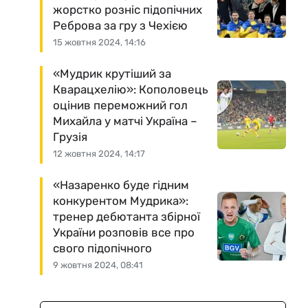
жорстко розніс підопічних
Реброва за гру з Чехією
15 жовтня 2024, 14:16
«Мудрик крутіший за
Кварацхелію»: Кополовець
оцінив переможний гол
Михайла у матчі Україна –
Грузія
12 жовтня 2024, 14:17
«Назаренко буде гідним
конкурентом Мудрика»:
тренер дебютанта збірної
України розповів все про
свого підопічного
9 жовтня 2024, 08:41