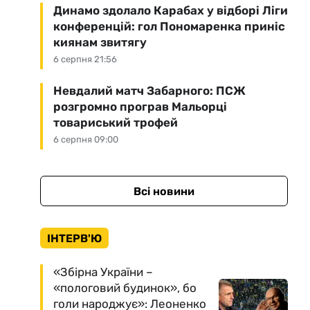
Динамо здолало Карабах у відборі Ліги
конференцій: гол Пономаренка приніс
киянам звитягу
6 серпня 21:56
Невдалий матч Забарного: ПСЖ
розгромно програв Мальорці
товариський трофей
6 серпня 09:00
Всі новини
ІНТЕРВ'Ю
«Збірна України –
«пологовий будинок», бо
голи народжує»: Леоненко