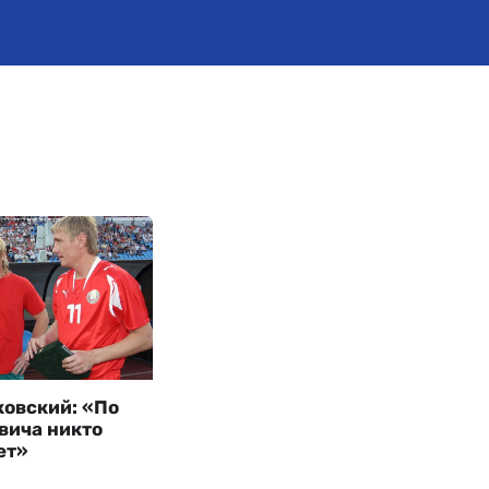
овский: «По
вича никто
ет»