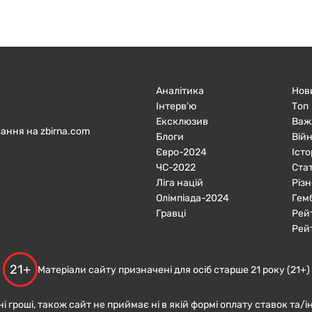
Аналітика
Нов
Інтерв'ю
Топ
Ексклюзив
Важ
ання на zbirna.com
Блоги
Війн
Євро-2024
Істо
ЧC-2022
Ста
Ліга націй
Різн
Олімпіада-2024
Гем
Гравці
Рей
Рей
21+
Матеріали сайту призначені для осіб старше 21 року (21+)
ні гроші, також сайт не приймає ні в якій формі оплату ставок та/і