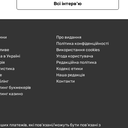
Всі інтерв'ю
ини
Про видання
Політика конфіденційності
ливе
Використання cookies
а в Україні
Угода користувача
рія
Редакційна політика
тистика
Кодекс етики
е
Наша редакція
блінг
Контакти
тинг букмекерів
тинг казино
нших платежів, які пов’язані/можуть бути пов’язані з