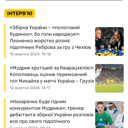
ІНТЕРВ'Ю
«Збірна України – «пологовий
будинок», бо голи народжує»:
Леоненко жорстко розніс
підопічних Реброва за гру з Чехією
15 жовтня 2024, 14:16
«Мудрик крутіший за Кварацхелію»:
Кополовець оцінив переможний
гол Михайла у матчі Україна – Грузія
12 жовтня 2024, 14:17
«Назаренко буде гідним
конкурентом Мудрика»: тренер
дебютанта збірної України розповів
все про свого підопічного