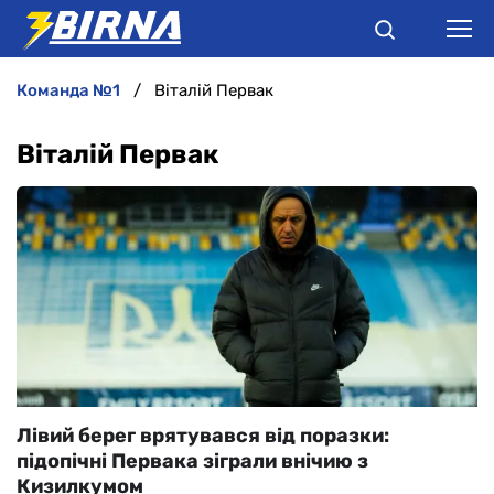
команда №1
Віталій Первак
НОВИНИ
Віталій Первак
АНАЛІТИКА
ІНТЕРВ'Ю
РІЗНЕ
БУКМЕКЕРИ
Лівий берег врятувався від поразки:
підопічні Первака зіграли внічию з
Кизилкумом