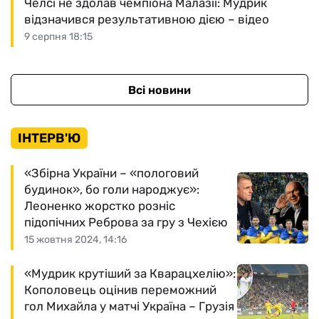
Челсі не здолав чемпіона Малазії: Мудрик
відзначився результативною дією – відео
9 серпня 18:15
Всі новини
ІНТЕРВ'Ю
«Збірна України – «пологовий
будинок», бо голи народжує»:
Леоненко жорстко розніс
підопічних Реброва за гру з Чехією
15 жовтня 2024, 14:16
«Мудрик крутіший за Кварацхелію»:
Кополовець оцінив переможний
гол Михайла у матчі Україна – Грузія