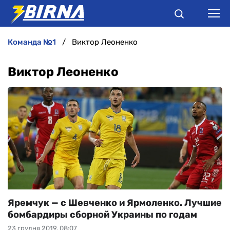
команда №1
Виктор Леоненко
НОВИНИ
Виктор Леоненко
АНАЛІТИКА
ІНТЕРВ'Ю
РІЗНЕ
БУКМЕКЕРИ
Яремчук — с Шевченко и Ярмоленко. Лучшие
бомбардиры сборной Украины по годам
23 грудня 2019, 08:07