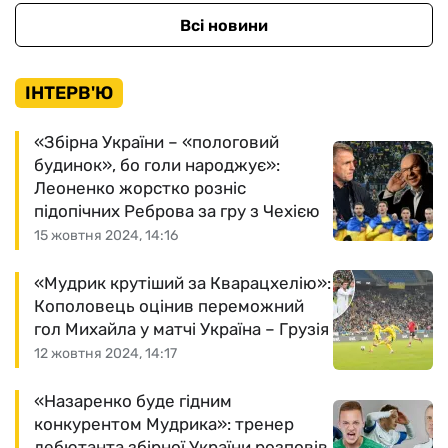
Всі новини
ІНТЕРВ'Ю
«Збірна України – «пологовий
будинок», бо голи народжує»:
Леоненко жорстко розніс
підопічних Реброва за гру з Чехією
15 жовтня 2024, 14:16
«Мудрик крутіший за Кварацхелію»:
Кополовець оцінив переможний
гол Михайла у матчі Україна – Грузія
12 жовтня 2024, 14:17
«Назаренко буде гідним
конкурентом Мудрика»: тренер
дебютанта збірної України розповів