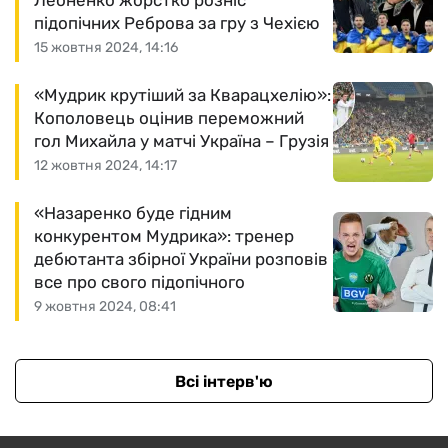
Леоненко жорстко розніс
підопічних Реброва за гру з Чехією
15 жовтня 2024, 14:16
«Мудрик крутіший за Кварацхелію»:
Кополовець оцінив переможний
гол Михайла у матчі Україна – Грузія
12 жовтня 2024, 14:17
«Назаренко буде гідним
конкурентом Мудрика»: тренер
дебютанта збірної України розповів
все про свого підопічного
9 жовтня 2024, 08:41
Всі інтерв'ю