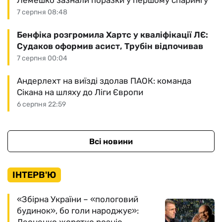
Лемешко зазнали поразки у першому спарингу
7 серпня 08:48
Бенфіка розгромила Хартс у кваліфікації ЛЄ:
Судаков оформив асист, Трубін відпочивав
7 серпня 00:04
Андерлехт на виїзді здолав ПАОК: команда
Сікана на шляху до Ліги Європи
6 серпня 22:59
Всі новини
ІНТЕРВ'Ю
«Збірна України – «пологовий
будинок», бо голи народжує»: