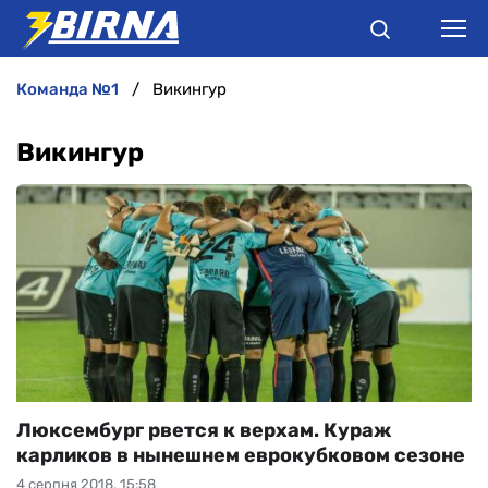
команда №1
Викингур
НОВИНИ
Викингур
АНАЛІТИКА
ІНТЕРВ'Ю
РІЗНЕ
БУКМЕКЕРИ
Люксембург рвется к верхам. Кураж
карликов в нынешнем еврокубковом сезоне
4 серпня 2018, 15:58