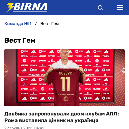
команда №1
Вест Гем
НОВИНИ
Вест Гем
АНАЛІТИКА
ІНТЕРВ'Ю
РІЗНЕ
БУКМЕКЕРИ
Довбика запропонували двом клубам АПЛ:
Рома виставила цінник на українця
29 грудня 2025, 04:41