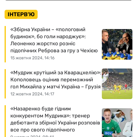
ІНТЕРВ'Ю
«Збірна України – «пологовий
будинок», бо голи народжує»:
Леоненко жорстко розніс
підопічних Реброва за гру з Чехією
15 жовтня 2024, 14:16
«Мудрик крутіший за Кварацхелію»:
Кополовець оцінив переможний
гол Михайла у матчі Україна – Грузія
12 жовтня 2024, 14:17
«Назаренко буде гідним
конкурентом Мудрика»: тренер
дебютанта збірної України розповів
все про свого підопічного