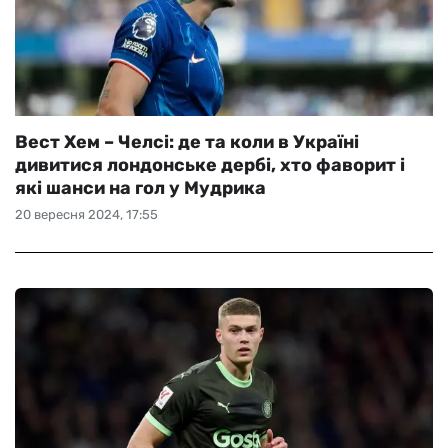
Вест Хем – Челсі: де та коли в Україні
дивитися лондонське дербі, хто фаворит і
які шанси на гол у Мудрика
20 вересня 2024, 17:55