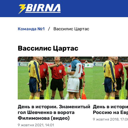
команда №1
Вассилис Цартас
Вассилис Цартас
День в истории. Знаменитый
День в истори
гол Шевченко в ворота
Россию на Ев
Филимонова (видео)
9 жовтня 2018, 17:0
9 жовтня 2021, 14:01