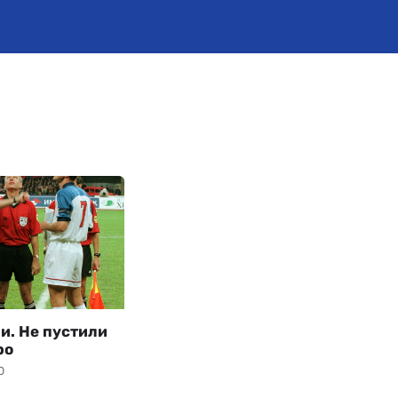
и. Не пустили
ро
0