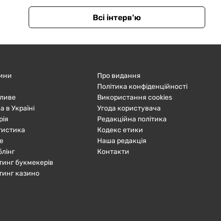
Всі інтерв'ю
ини
Про видання
Політика конфіденційності
ливе
Використання cookies
а в Україні
Угода користувача
рія
Редакційна політика
тистика
Кодекс етики
е
Наша редакція
блінг
Контакти
тинг букмекерів
тинг казино