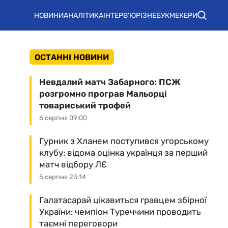
НОВИНИ
АНАЛІТИКА
ІНТЕРВ'Ю
РІЗНЕ
БУКМЕКЕРИ
ОСТАННІ НОВИНИ
Невдалий матч Забарного: ПСЖ
розгромно програв Мальорці
товариський трофей
6 серпня 09:00
Гурник з Хланем поступився угорському
клубу: відома оцінка українця за перший
матч відбору ЛЄ
5 серпня 23:14
Галатасарай цікавиться гравцем збірної
України: чемпіон Туреччини проводить
таємні переговори