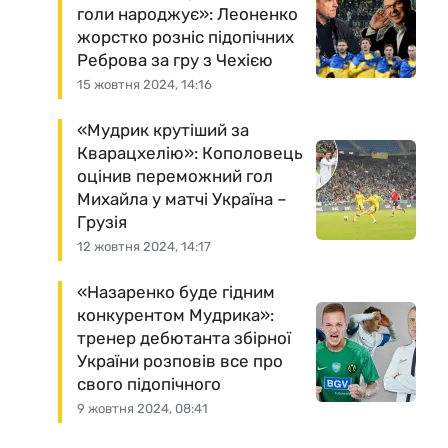
голи народжує»: Леоненко
жорстко розніс підопічних
Реброва за гру з Чехією
15 жовтня 2024, 14:16
«Мудрик крутіший за
Кварацхелію»: Кополовець
оцінив переможний гол
Михайла у матчі Україна –
Грузія
12 жовтня 2024, 14:17
«Назаренко буде гідним
конкурентом Мудрика»:
тренер дебютанта збірної
України розповів все про
свого підопічного
9 жовтня 2024, 08:41