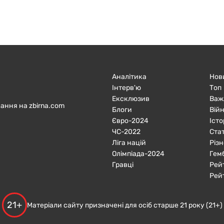
Аналітика
Нов
Інтерв'ю
Топ
Ексклюзив
Важ
ання на zbirna.com
Блоги
Війн
Євро-2024
Істо
ЧC-2022
Ста
Ліга націй
Різн
Олімпіада-2024
Гем
Гравці
Рей
Рей
21+
Матеріали сайту призначені для осіб старше 21 року (21+)