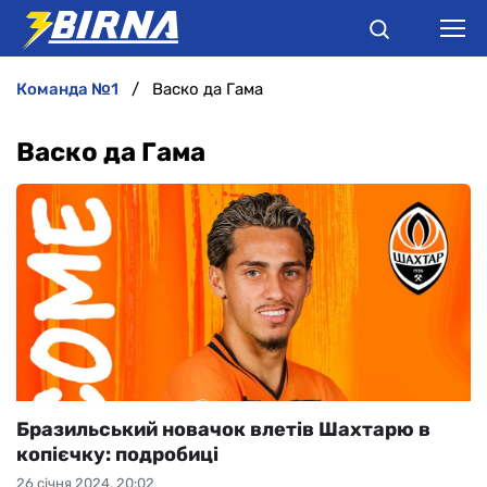
команда №1
Васко да Гама
НОВИНИ
Васко да Гама
АНАЛІТИКА
ІНТЕРВ'Ю
РІЗНЕ
БУКМЕКЕРИ
Бразильський новачок влетів Шахтарю в
копієчку: подробиці
26 січня 2024, 20:02