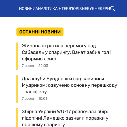
НОВИНИ
АНАЛІТИКА
ІНТЕРВ'Ю
РІЗНЕ
БУКМЕКЕРИ
ОСТАННІ НОВИНИ
Жирона втратила перемогу над
Сабадель у спарингу: Ванат забив гол і
оформив асист
7 серпня 22:03
Два клуби Бундесліги зацікавилися
Мудриком: озвучено основну перешкоду
трансферу
7 серпня 10:01
Збірна України WU-17 розпочала збір:
підопічні Лемешко зазнали поразки у
першому спарингу