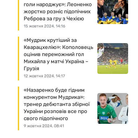
голи народжує»: Леоненко
жорстко розніс підопічних
Реброва за гру з Чехією
15 жовтня 2024, 14:16
«Мудрик крутіший за
Кварацхелію»: Кополовець
оцінив переможний гол
Михайла у матчі Україна –
Грузія
12 жовтня 2024, 14:17
«Назаренко буде гідним
конкурентом Мудрика»:
тренер дебютанта збірної
України розповів все про
свого підопічного
9 жовтня 2024, 08:41