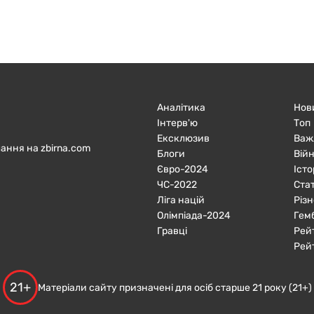
Аналітика
Нов
Інтерв'ю
Топ
Ексклюзив
Важ
ання на zbirna.com
Блоги
Війн
Євро-2024
Істо
ЧC-2022
Ста
Ліга націй
Різн
Олімпіада-2024
Гем
Гравці
Рей
Рей
21+
Матеріали сайту призначені для осіб старше 21 року (21+)