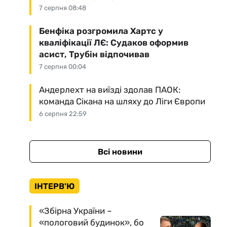
7 серпня 08:48
Бенфіка розгромила Хартс у
кваліфікації ЛЄ: Судаков оформив
асист, Трубін відпочивав
7 серпня 00:04
Андерлехт на виїзді здолав ПАОК:
команда Сікана на шляху до Ліги Європи
6 серпня 22:59
Всі новини
ІНТЕРВ'Ю
«Збірна України –
«пологовий будинок», бо