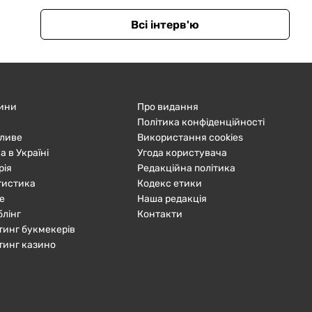
Всі інтерв'ю
ини
Про видання
Політика конфіденційності
ливе
Використання cookies
а в Україні
Угода користувача
рія
Редакційна політика
тистика
Кодекс етики
е
Наша редакція
блінг
Контакти
тинг букмекерів
тинг казино