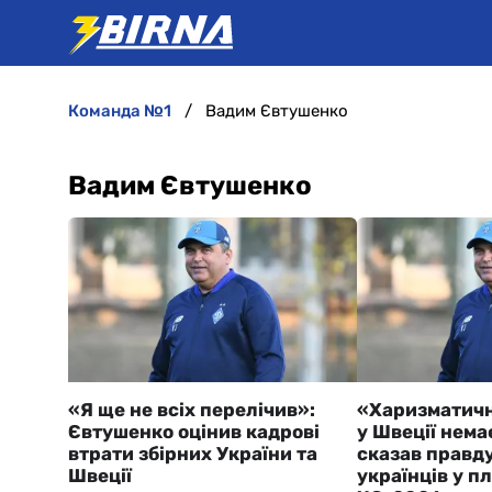
команда №1
Вадим Євтушенко
Вадим Євтушенко
«Я ще не всіх перелічив»:
«Харизматичн
Євтушенко оцінив кадрові
у Швеції нема
втрати збірних України та
сказав правд
Швеції
українців у п