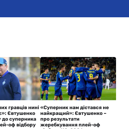
их гравців нині
«Суперник нам дістався не
є»: Євтушенко
найкращий»: Євтушенко –
у до суперника
про результати
лей-оф відбору
жеребкування плей-оф