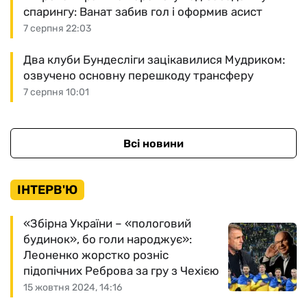
спарингу: Ванат забив гол і оформив асист
7 серпня 22:03
Два клуби Бундесліги зацікавилися Мудриком:
озвучено основну перешкоду трансферу
7 серпня 10:01
Всі новини
ІНТЕРВ'Ю
«Збірна України – «пологовий
будинок», бо голи народжує»:
Леоненко жорстко розніс
підопічних Реброва за гру з Чехією
15 жовтня 2024, 14:16