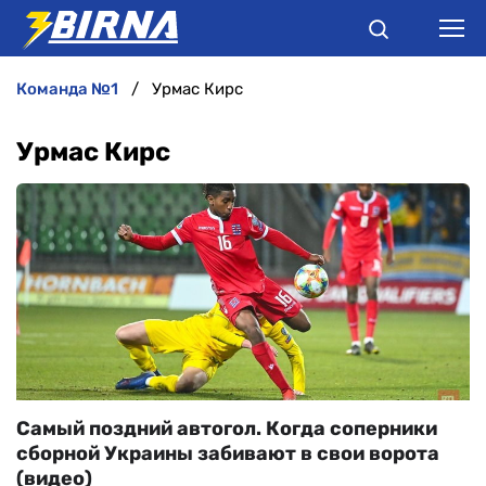
команда №1
Урмас Кирс
НОВИНИ
Урмас Кирс
АНАЛІТИКА
ІНТЕРВ'Ю
РІЗНЕ
БУКМЕКЕРИ
Самый поздний автогол. Когда соперники
сборной Украины забивают в свои ворота
(видео)