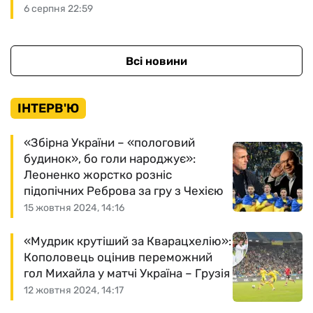
6 серпня 22:59
Всі новини
ІНТЕРВ'Ю
«Збірна України – «пологовий
будинок», бо голи народжує»:
Леоненко жорстко розніс
підопічних Реброва за гру з Чехією
15 жовтня 2024, 14:16
«Мудрик крутіший за Кварацхелію»:
Кополовець оцінив переможний
гол Михайла у матчі Україна – Грузія
12 жовтня 2024, 14:17