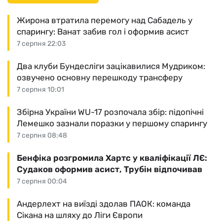
Жирона втратила перемогу над Сабадель у
спарингу: Ванат забив гол і оформив асист
7 серпня 22:03
Два клуби Бундесліги зацікавилися Мудриком:
озвучено основну перешкоду трансферу
7 серпня 10:01
Збірна України WU-17 розпочала збір: підопічні
Лемешко зазнали поразки у першому спарингу
7 серпня 08:48
Бенфіка розгромила Хартс у кваліфікації ЛЄ:
Судаков оформив асист, Трубін відпочивав
7 серпня 00:04
Андерлехт на виїзді здолав ПАОК: команда
Сікана на шляху до Ліги Європи