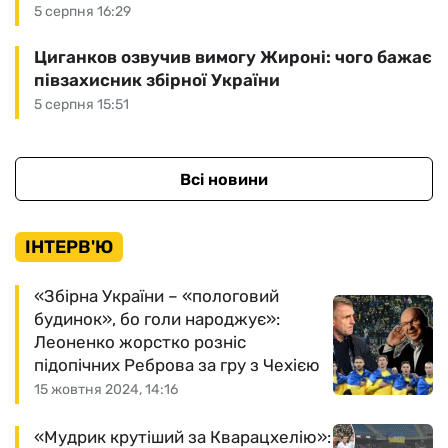
5 серпня 16:29
Циганков озвучив вимогу Жироні: чого бажає
півзахисник збірної України
5 серпня 15:51
Всі новини
ІНТЕРВ'Ю
«Збірна України – «пологовий
будинок», бо голи народжує»:
Леоненко жорстко розніс
підопічних Реброва за гру з Чехією
15 жовтня 2024, 14:16
«Мудрик крутіший за Кварацхелію»: