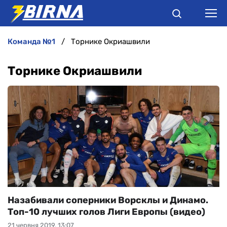
команда №1
Торнике Окриашвили
НОВИНИ
Торнике Окриашвили
АНАЛІТИКА
ІНТЕРВ'Ю
РІЗНЕ
БУКМЕКЕРИ
Назабивали соперники Ворсклы и Динамо.
Топ-10 лучших голов Лиги Европы (видео)
21 червня 2019, 13:07