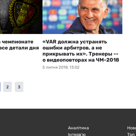
а чемпионате
«VAR должна устранять
все детали дня
ошибки арбитров, а не
прикрывать их». Тренеры --
о видеоповторах на ЧМ-2018
5 липня 2018, 13:02
2
3
Аналітика
Нов
Інтерв'ю
Топ