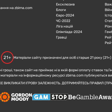
Ексклюзив
Важ
ання на zbirna.com
Блоги
Війн
Євро-2024
Істо
ЧC-2022
Ста
Ліга націй
Різн
Олімпіада-2024
Гем
Гравці
Рей
Рей
21+
Матеріали сайту призначені для осіб старше 21 року (21+)
ні гроші, також сайт не приймає ні в якій формі оплату ставок та/і
 матеріали на інформаційному ресурсі zbirna.com публікуються в
ЖЕ ВИКЛИКАТИ ІГРОВУ ЗАЛЕЖНІСТЬ. ДОТРИМУЙТЕСЬ ПРАВИЛ (ПРИ