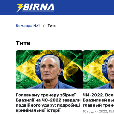
команда №1
Тите
Тите
Головному тренеру збірної
ЧМ-2022. Всл
Бразилії на ЧС-2022 завдали
Бразилией вы
подвійного удару: подробиці
главный трен
кримінальної історії
10 грудня 2022, 15: