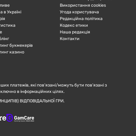
ливе
Використання cookies
а в Україні
Угода користувача
рія
Редакційна політика
тистика
Кодекс етики
е
Наша редакція
блінг
Контакти
тинг букмекерів
тинг казино
нших платежів, які пов’язані/можуть бути пов’язані з
иключно в інформаційних цілях.
НЦИПІВ) ВІДПОВІДАЛЬНОЇ ГРИ.