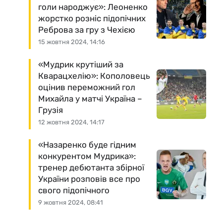
голи народжує»: Леоненко
жорстко розніс підопічних
Реброва за гру з Чехією
15 жовтня 2024, 14:16
«Мудрик крутіший за
Кварацхелію»: Кополовець
оцінив переможний гол
Михайла у матчі Україна –
Грузія
12 жовтня 2024, 14:17
«Назаренко буде гідним
конкурентом Мудрика»:
тренер дебютанта збірної
України розповів все про
свого підопічного
9 жовтня 2024, 08:41