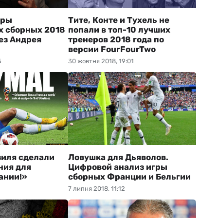
еры
Тите, Конте и Тухель не
х сборных 2018
попали в топ-10 лучших
без Андрея
тренеров 2018 года по
версии FourFourTwo
5
30 жовтня 2018, 19:01
зиля сделали
Ловушка для Дьяволов.
ния для
Цифровой анализ игры
ании!»
сборных Франции и Бельгии
7 липня 2018, 11:12