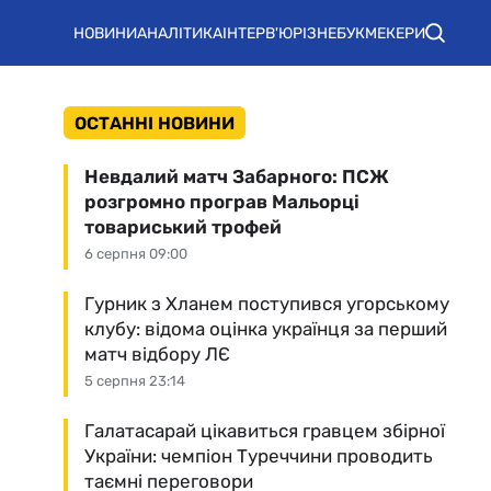
НОВИНИ
АНАЛІТИКА
ІНТЕРВ'Ю
РІЗНЕ
БУКМЕКЕРИ
ОСТАННІ НОВИНИ
Невдалий матч Забарного: ПСЖ
розгромно програв Мальорці
товариський трофей
6 серпня 09:00
Гурник з Хланем поступився угорському
клубу: відома оцінка українця за перший
матч відбору ЛЄ
5 серпня 23:14
Галатасарай цікавиться гравцем збірної
України: чемпіон Туреччини проводить
таємні переговори