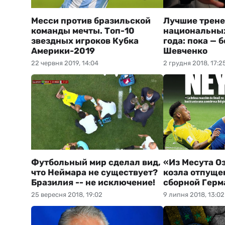
Месси против бразильской
Лучшие трен
команды мечты. Топ-10
национальны
звездных игроков Кубка
года: пока — 
Америки-2019
Шевченко
22 червня 2019, 14:04
2 грудня 2018, 17:2
Футбольный мир сделал вид,
«Из Месута О
что Неймара не существует?
козла отпуще
Бразилия -- не исключение!
сборной Герм
25 вересня 2018, 19:02
9 липня 2018, 13:02