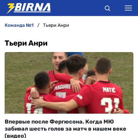
команда №1
Тьери Анри
НОВИНИ
Тьери Анри
АНАЛІТИКА
ІНТЕРВ'Ю
РІЗНЕ
БУКМЕКЕРИ
Впервые после Фергюсона. Когда МЮ
забивал шесть голов за матч в нашем веке
(видео)