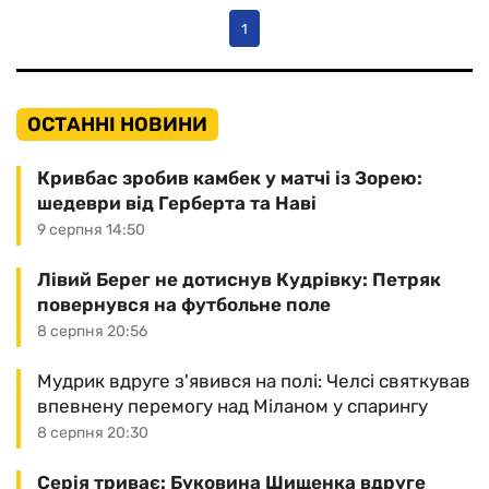
1
ОСТАННІ НОВИНИ
Кривбас зробив камбек у матчі із Зорею:
шедеври від Герберта та Наві
9 серпня 14:50
Лівий Берег не дотиснув Кудрівку: Петряк
повернувся на футбольне поле
8 серпня 20:56
Мудрик вдруге з'явився на полі: Челсі святкував
впевнену перемогу над Міланом у спарингу
8 серпня 20:30
Серія триває: Буковина Шищенка вдруге