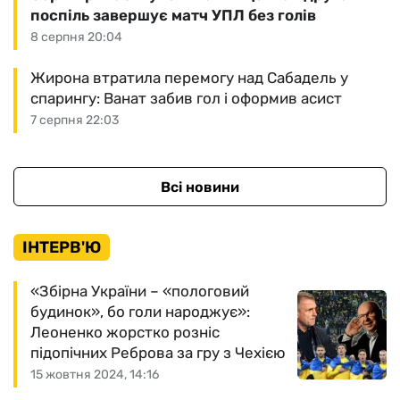
поспіль завершує матч УПЛ без голів
8 серпня 20:04
Жирона втратила перемогу над Сабадель у
спарингу: Ванат забив гол і оформив асист
7 серпня 22:03
Всі новини
ІНТЕРВ'Ю
«Збірна України – «пологовий
будинок», бо голи народжує»:
Леоненко жорстко розніс
підопічних Реброва за гру з Чехією
15 жовтня 2024, 14:16