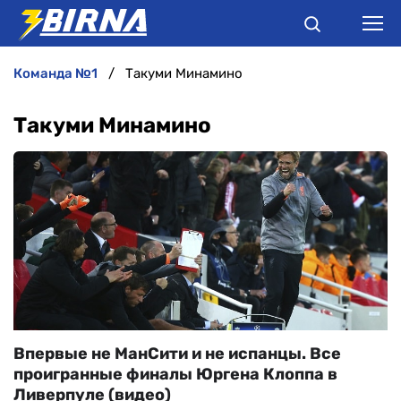
команда №1
Такуми Минамино
НОВИНИ
Такуми Минамино
АНАЛІТИКА
ІНТЕРВ'Ю
РІЗНЕ
БУКМЕКЕРИ
Впервые не МанСити и не испанцы. Все
проигранные финалы Юргена Клоппа в
Ливерпуле (видео)