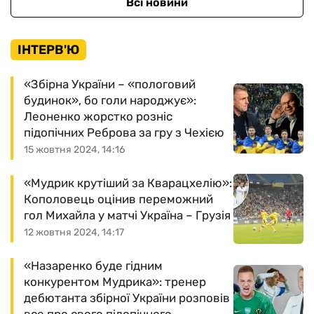
Всі новини
ІНТЕРВ'Ю
«Збірна України – «пологовий
будинок», бо голи народжує»:
Леоненко жорстко розніс
підопічних Реброва за гру з Чехією
15 жовтня 2024, 14:16
«Мудрик крутіший за Кварацхелію»:
Кополовець оцінив переможний
гол Михайла у матчі Україна – Грузія
12 жовтня 2024, 14:17
«Назаренко буде гідним
конкурентом Мудрика»: тренер
дебютанта збірної України розповів