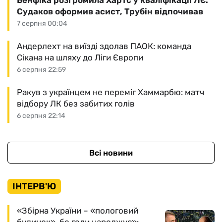
Бенфіка розгромила Хартс у кваліфікації ЛЄ:
Судаков оформив асист, Трубін відпочивав
7 серпня 00:04
Андерлехт на виїзді здолав ПАОК: команда
Сікана на шляху до Ліги Європи
6 серпня 22:59
Ракув з українцем не переміг Хаммарбю: матч
відбору ЛК без забитих голів
6 серпня 22:14
Всі новини
ІНТЕРВ'Ю
«Збірна України – «пологовий