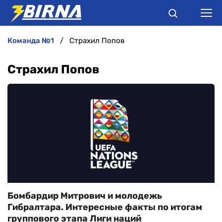
команда №1
Страхил Попов
НОВИНИ
Страхил Попов
АНАЛІТИКА
ІНТЕРВ'Ю
РІЗНЕ
БУКМЕКЕРИ
Бомбардир Митрович и молодежь
Гибралтара. Интересные факты по итогам
группового этапа Лиги наций