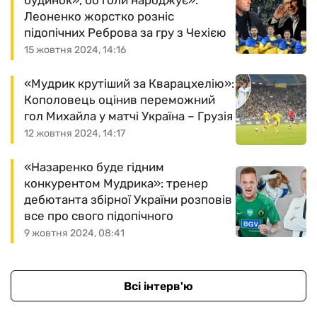
будинок», бо голи народжує»:
Леоненко жорстко розніс
підопічних Реброва за гру з Чехією
15 жовтня 2024, 14:16
«Мудрик крутіший за Кварацхелію»:
Кополовець оцінив переможний
гол Михайла у матчі Україна – Грузія
12 жовтня 2024, 14:17
«Назаренко буде гідним
конкурентом Мудрика»: тренер
дебютанта збірної України розповів
все про свого підопічного
9 жовтня 2024, 08:41
Всі інтерв'ю