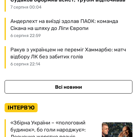
7 серпня 00:04
Андерлехт на виїзді здолав ПАОК: команда
Сікана на шляху до Ліги Європи
6 серпня 22:59
Ракув з українцем не переміг Хаммарбю: матч
відбору ЛК без забитих голів
6 серпня 22:14
Всі новини
ІНТЕРВ'Ю
«Збірна України – «пологовий
будинок», бо голи народжує»:
Леоненко жорстко розніс