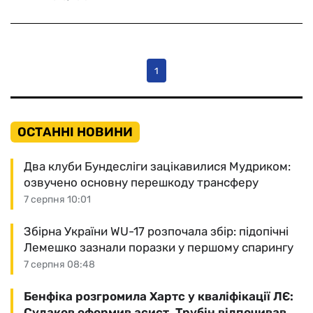
1
ОСТАННІ НОВИНИ
Два клуби Бундесліги зацікавилися Мудриком:
озвучено основну перешкоду трансферу
7 серпня 10:01
Збірна України WU-17 розпочала збір: підопічні
Лемешко зазнали поразки у першому спарингу
7 серпня 08:48
Бенфіка розгромила Хартс у кваліфікації ЛЄ:
Судаков оформив асист, Трубін відпочивав