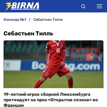
команда №1
Себастьен Тилль
НОВИНИ
Себастьен Тилль
АНАЛІТИКА
ІНТЕРВ'Ю
РІЗНЕ
БУКМЕКЕРИ
19-летний игрок сборной Люксембурга
претендует на приз «Открытие сезона» во
Франции