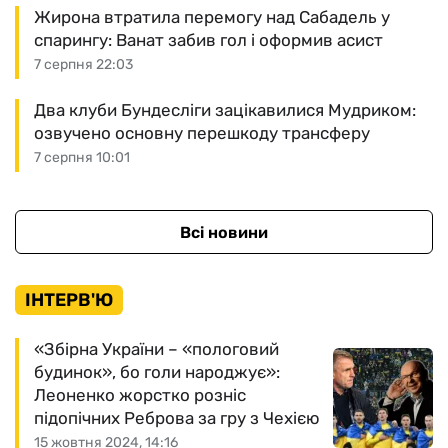
Жирона втратила перемогу над Сабадель у
спарингу: Ванат забив гол і оформив асист
7 серпня 22:03
Два клуби Бундесліги зацікавилися Мудриком:
озвучено основну перешкоду трансферу
7 серпня 10:01
Всі новини
ІНТЕРВ'Ю
«Збірна України – «пологовий
будинок», бо голи народжує»:
Леоненко жорстко розніс
підопічних Реброва за гру з Чехією
15 жовтня 2024, 14:16