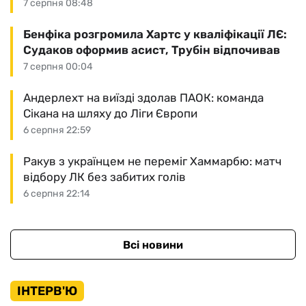
7 серпня 08:48
Бенфіка розгромила Хартс у кваліфікації ЛЄ:
Судаков оформив асист, Трубін відпочивав
7 серпня 00:04
Андерлехт на виїзді здолав ПАОК: команда
Сікана на шляху до Ліги Європи
6 серпня 22:59
Ракув з українцем не переміг Хаммарбю: матч
відбору ЛК без забитих голів
6 серпня 22:14
Всі новини
ІНТЕРВ'Ю