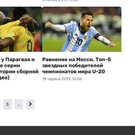
 у Парагвая и
Равнение на Месси. Топ-5
се серии
звездных победителей
стории сборной
чемпионатов мира U-20
део)
18 червня 2019, 10:06
3
...