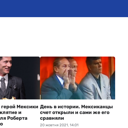
к герой Мексики
День в истории. Мексиканцы
клятие и
счет открыли и сами же его
для Роберта
сравняли
о
20 жовтня 2021, 14:01