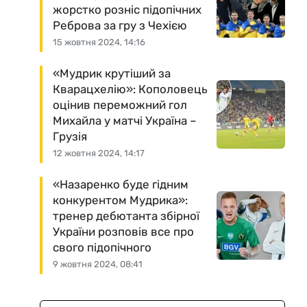
жорстко розніс підопічних
Реброва за гру з Чехією
15 жовтня 2024, 14:16
«Мудрик крутіший за
Кварацхелію»: Кополовець
оцінив переможний гол
Михайла у матчі Україна –
Грузія
12 жовтня 2024, 14:17
«Назаренко буде гідним
конкурентом Мудрика»:
тренер дебютанта збірної
України розповів все про
свого підопічного
9 жовтня 2024, 08:41