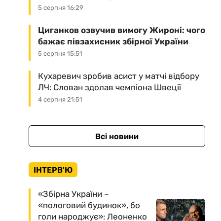
5 серпня 16:29
Циганков озвучив вимогу Жироні: чого
бажає півзахисник збірної України
5 серпня 15:51
Кухаревич зробив асист у матчі відбору
ЛЧ: Слован здолав чемпіона Швеції
4 серпня 21:51
Всі новини
ІНТЕРВ'Ю
«Збірна України –
«пологовий будинок», бо
голи народжує»: Леоненко