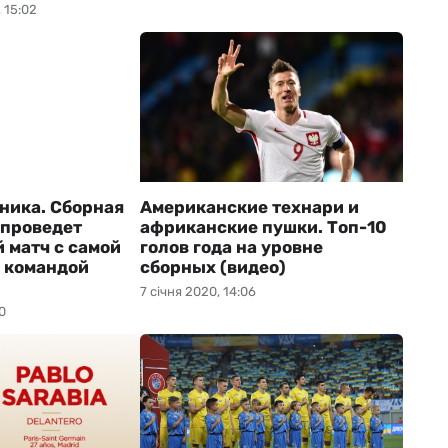
 15:02
рника. Сборная
Американские технари и
проведет
африканские пушки. Топ-10
 матч с самой
голов года на уровне
 командой
сборных (видео)
7 січня 2020, 14:06
0