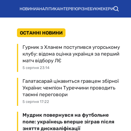
НОВИНИ
АНАЛІТИКА
ІНТЕРВ'Ю
РІЗНЕ
БУКМЕКЕРИ
ОСТАННІ НОВИНИ
Гурник з Хланем поступився угорському
клубу: відома оцінка українця за перший
матч відбору ЛЄ
5 серпня 23:14
Галатасарай цікавиться гравцем збірної
України: чемпіон Туреччини проводить
таємні переговори
5 серпня 17:22
Мудрик повернувся на футбольне
поле: українець вперше зіграв після
зняття дискваліфікації