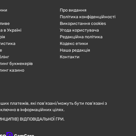
ини
Про видання
Політика конфіденційності
ливе
Використання cookies
а в Україні
Угода користувача
рія
Редакційна політика
тистика
Кодекс етики
е
Наша редакція
блінг
Контакти
тинг букмекерів
тинг казино
нших платежів, які пов’язані/можуть бути пов’язані з
иключно в інформаційних цілях.
НЦИПІВ) ВІДПОВІДАЛЬНОЇ ГРИ.