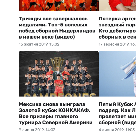
Трижды все завершалось
Пятерка арге
медалями. Топ-5 волевых
звездный пар
побед сборной Нидерландов
Кто дебютиро
в нашем веке (видео)
сборных в се
15 жовтня 2019, 15:02
17 вересня 2019, 16
Мексика снова выиграла
Пятый Кубок 
Золотой кубок КОНКАКАФ.
подряд. Как 
Все призеры главного
пролетает ми
турнира Северной Америки
сборной (вид
9 липня 2019, 14:03
4 липня 2019, 11:03