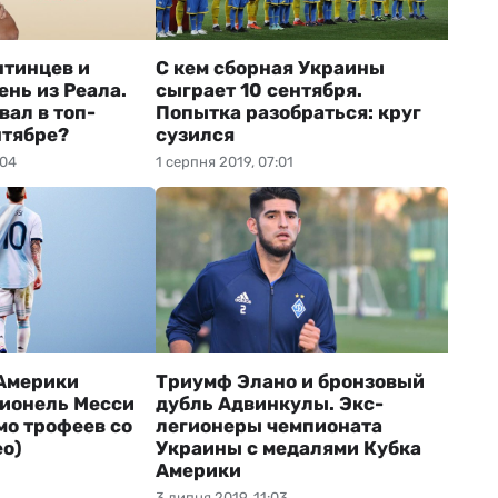
нтинцев и
С кем сборная Украины
ень из Реала.
сыграет 10 сентября.
вал в топ-
Попытка разобраться: круг
нтябре?
сузился
:04
1 серпня 2019, 07:01
Америки
Триумф Элано и бронзовый
Лионель Месси
дубль Адвинкулы. Экс-
мо трофеев со
легионеры чемпионата
ео)
Украины с медалями Кубка
Америки
3 липня 2019, 11:03