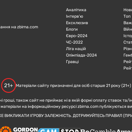
Аналітика
Нов
Інтерв'ю
Топ
Ексклюзив
Важ
ання на zbirna.com
Блоги
Війн
Євро-2024
Істо
ЧC-2022
Ста
Ліга націй
Різн
Олімпіада-2024
Гем
Гравці
Рей
Рей
21+
Матеріали сайту призначені для осіб старше 21 року (21+)
ні гроші, також сайт не приймає ні в якій формі оплату ставок та/і
 матеріали на інформаційному ресурсі zbirna.com публікуються в
ЖЕ ВИКЛИКАТИ ІГРОВУ ЗАЛЕЖНІСТЬ. ДОТРИМУЙТЕСЬ ПРАВИЛ (ПРИ