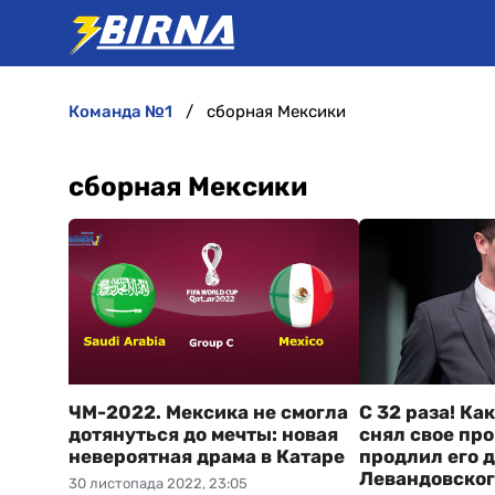
команда №1
сборная Мексики
сборная Мексики
ЧМ-2022. Мексика не смогла
С 32 раза! Ка
дотянуться до мечты: новая
снял свое про
невероятная драма в Катаре
продлил его 
Левандовског
30 листопада 2022, 23:05