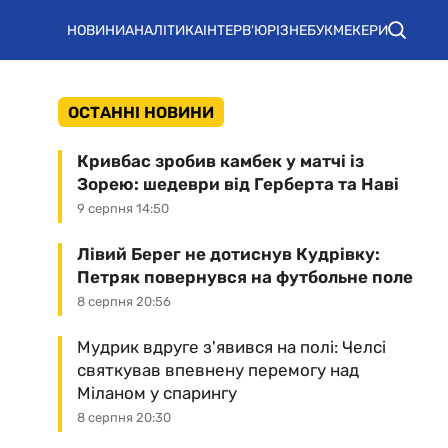
НОВИНИ
АНАЛІТИКА
ІНТЕРВ'Ю
РІЗНЕ
БУКМЕКЕРИ
ОСТАННІ НОВИНИ
Кривбас зробив камбек у матчі із
Зорею: шедеври від Герберта та Наві
9 серпня 14:50
Лівий Берег не дотиснув Кудрівку:
Петряк повернувся на футбольне поле
8 серпня 20:56
Мудрик вдруге з'явився на полі: Челсі
святкував впевнену перемогу над
Міланом у спарингу
8 серпня 20:30