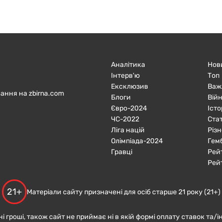
Аналітика
Нов
Інтерв'ю
Топ
Ексклюзив
Важ
ання на zbirna.com
Блоги
Війн
Євро-2024
Істо
ЧC-2022
Ста
Ліга націй
Різн
Олімпіада-2024
Гем
Гравці
Рей
Рей
21+
Матеріали сайту призначені для осіб старше 21 року (21+)
ні гроші, також сайт не приймає ні в якій формі оплату ставок та/і