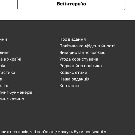
Всі інтерв'ю
ини
Про видання
Політика конфіденційності
ливе
Використання cookies
а в Україні
Угода користувача
рія
Редакційна політика
тистика
Кодекс етики
е
Наша редакція
блінг
Контакти
тинг букмекерів
тинг казино
нших платежів, які пов’язані/можуть бути пов’язані з