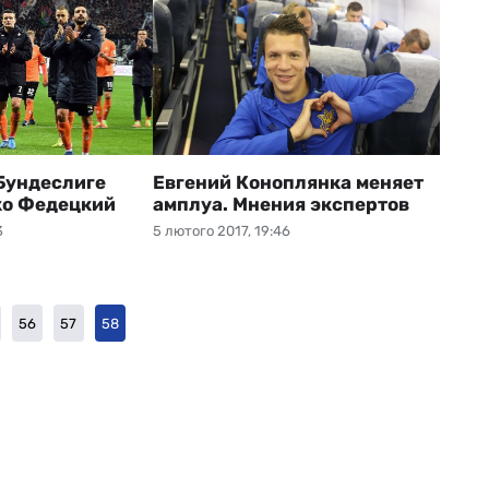
 Бундеслиге
Евгений Коноплянка меняет
ко Федецкий
амплуа. Мнения экспертов
3
5 лютого 2017, 19:46
56
57
58