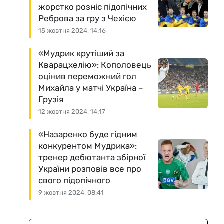
жорстко розніс підопічних
Реброва за гру з Чехією
15 жовтня 2024, 14:16
«Мудрик крутіший за
Кварацхелію»: Кополовець
оцінив переможний гол
Михайла у матчі Україна –
Грузія
12 жовтня 2024, 14:17
«Назаренко буде гідним
конкурентом Мудрика»:
тренер дебютанта збірної
України розповів все про
свого підопічного
9 жовтня 2024, 08:41