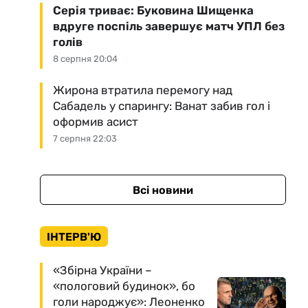
Серія триває: Буковина Шищенка
вдруге поспіль завершує матч УПЛ без
голів
8 серпня 20:04
Жирона втратила перемогу над
Сабадель у спарингу: Ванат забив гол і
оформив асист
7 серпня 22:03
Всі новини
ІНТЕРВ'Ю
«Збірна України –
«пологовий будинок», бо
голи народжує»: Леоненко