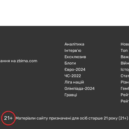
Аналітика
Нов
Інтерв'ю
Топ
Ексклюзив
Важ
ання на zbirna.com
Блоги
Війн
Євро-2024
Істо
ЧC-2022
Ста
Ліга націй
Різн
Олімпіада-2024
Гем
Гравці
Рей
Рей
21+
Матеріали сайту призначені для осіб старше 21 року (21+)