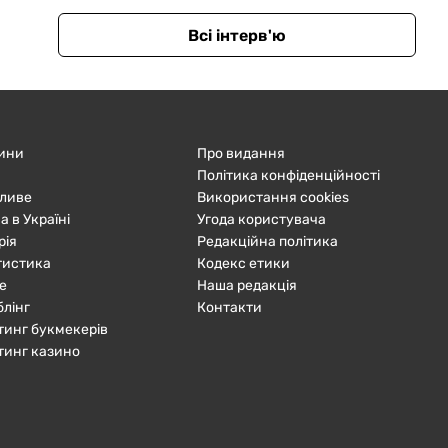
Всі інтерв'ю
ини
Про видання
Політика конфіденційності
ливе
Використання cookies
а в Україні
Угода користувача
рія
Редакційна політика
тистика
Кодекс етики
е
Наша редакція
блінг
Контакти
тинг букмекерів
тинг казино