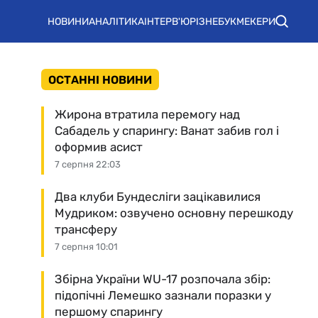
НОВИНИ
АНАЛІТИКА
ІНТЕРВ'Ю
РІЗНЕ
БУКМЕКЕРИ
ОСТАННІ НОВИНИ
Жирона втратила перемогу над
Сабадель у спарингу: Ванат забив гол і
оформив асист
7 серпня 22:03
Два клуби Бундесліги зацікавилися
Мудриком: озвучено основну перешкоду
трансферу
7 серпня 10:01
Збірна України WU-17 розпочала збір:
підопічні Лемешко зазнали поразки у
першому спарингу