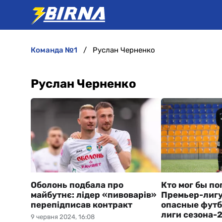
команда №1
Руслан Черненко
Руслан Черненко
Оболонь подбала про
Кто мог бы по
майбутнє: лідер «пивоварів»
Премьер-лигу
перепідписав контракт
опасные фут
лиги сезона-
9 червня 2024, 16:08