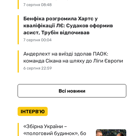
7 серпня 08:48
Бенфіка розгромила Хартс у
кваліфікації ЛЄ: Судаков оформив
асист, Трубін відпочивав
7 серпня 00:04
Андерлехт на виїзді здолав ПАОК:
команда Сікана на шляху до Ліги Європи
6 серпня 22:59
Всі новини
ІНТЕРВ'Ю
«Збірна України –
«пологовий будинок», бо