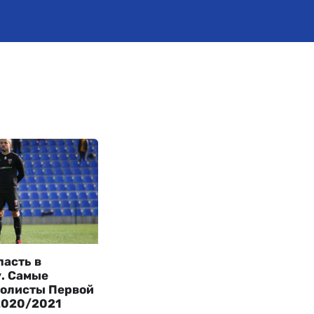
пасть в
. Самые
болисты Первой
2020/2021