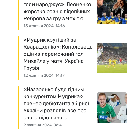
голи народжує»: Леоненко
жорстко розніс підопічних
Реброва за гру з Чехією
15 жовтня 2024, 14:16
«Мудрик крутіший за
Кварацхелію»: Кополовець
оцінив переможний гол
Михайла у матчі Україна –
Грузія
12 жовтня 2024, 14:17
«Назаренко буде гідним
конкурентом Мудрика»:
тренер дебютанта збірної
України розповів все про
свого підопічного
9 жовтня 2024, 08:41