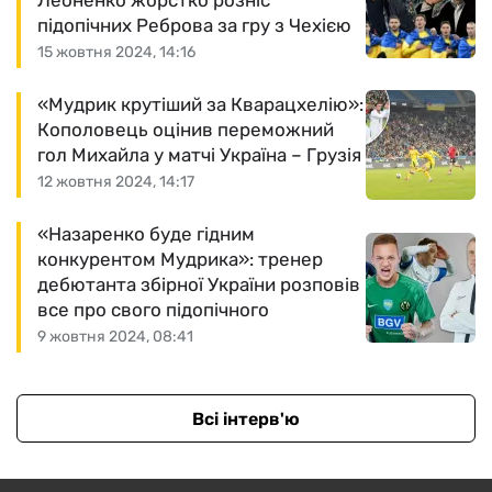
Леоненко жорстко розніс
підопічних Реброва за гру з Чехією
15 жовтня 2024, 14:16
«Мудрик крутіший за Кварацхелію»:
Кополовець оцінив переможний
гол Михайла у матчі Україна – Грузія
12 жовтня 2024, 14:17
«Назаренко буде гідним
конкурентом Мудрика»: тренер
дебютанта збірної України розповів
все про свого підопічного
9 жовтня 2024, 08:41
Всі інтерв'ю