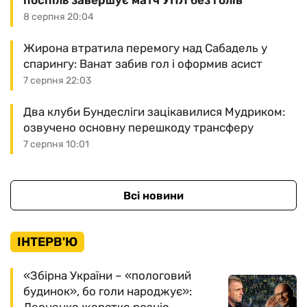
поспіль завершує матч УПЛ без голів
8 серпня 20:04
Жирона втратила перемогу над Сабадель у
спарингу: Ванат забив гол і оформив асист
7 серпня 22:03
Два клуби Бундесліги зацікавилися Мудриком:
озвучено основну перешкоду трансферу
7 серпня 10:01
Всі новини
ІНТЕРВ'Ю
«Збірна України – «пологовий
будинок», бо голи народжує»: