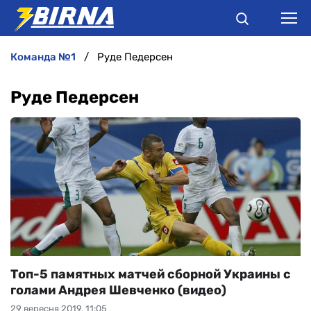
команда №1
Руде Педерсен
НОВИНИ
Руде Педерсен
АНАЛІТИКА
ІНТЕРВ'Ю
РІЗНЕ
БУКМЕКЕРИ
Топ-5 памятных матчей сборной Украины с
голами Андрея Шевченко (видео)
29 вересня 2019, 11:05