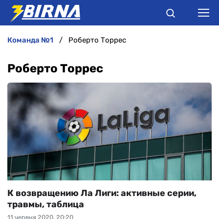
команда №1
Роберто Торрес
НОВИНИ
Роберто Торрес
АНАЛІТИКА
ІНТЕРВ'Ю
РІЗНЕ
БУКМЕКЕРИ
К возвращению Ла Лиги: активные серии,
травмы, таблица
11 червня 2020, 20:20