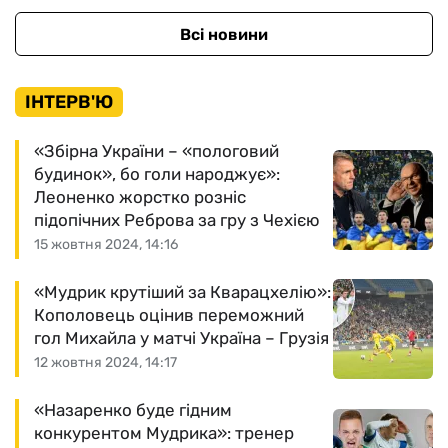
Всі новини
ІНТЕРВ'Ю
«Збірна України – «пологовий
будинок», бо голи народжує»:
Леоненко жорстко розніс
підопічних Реброва за гру з Чехією
15 жовтня 2024, 14:16
«Мудрик крутіший за Кварацхелію»:
Кополовець оцінив переможний
гол Михайла у матчі Україна – Грузія
12 жовтня 2024, 14:17
«Назаренко буде гідним
конкурентом Мудрика»: тренер