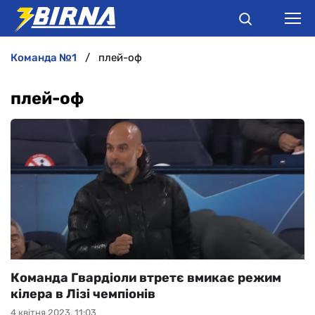
команда №1
плей-оф
НОВИНИ
плей-оф
АНАЛІТИКА
ІНТЕРВ'Ю
РІЗНЕ
БУКМЕКЕРИ
Команда Гвардіоли втретє вмикає режим
кілера в Лізі чемпіонів
4 квітня 2023, 11:03