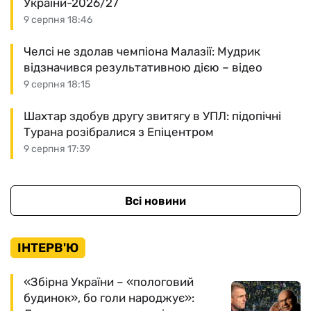
України-2026/27
9 серпня 18:46
Челсі не здолав чемпіона Малазії: Мудрик
відзначився результативною дією – відео
9 серпня 18:15
Шахтар здобув другу звитягу в УПЛ: підопічні
Турана розібралися з Епіцентром
9 серпня 17:39
Всі новини
ІНТЕРВ'Ю
«Збірна України – «пологовий
будинок», бо голи народжує»: