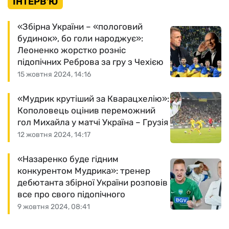
ІНТЕРВ'Ю
«Збірна України – «пологовий
будинок», бо голи народжує»:
Леоненко жорстко розніс
підопічних Реброва за гру з Чехією
15 жовтня 2024, 14:16
«Мудрик крутіший за Кварацхелію»:
Кополовець оцінив переможний
гол Михайла у матчі Україна – Грузія
12 жовтня 2024, 14:17
«Назаренко буде гідним
конкурентом Мудрика»: тренер
дебютанта збірної України розповів
все про свого підопічного
9 жовтня 2024, 08:41