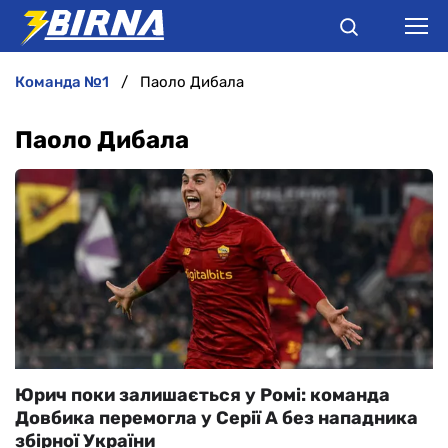
команда №1
Паоло Дибала
НОВИНИ
Паоло Дибала
АНАЛІТИКА
ІНТЕРВ'Ю
РІЗНЕ
БУКМЕКЕРИ
Юрич поки залишається у Ромі: команда
Довбика перемогла у Серії А без нападника
збірної України