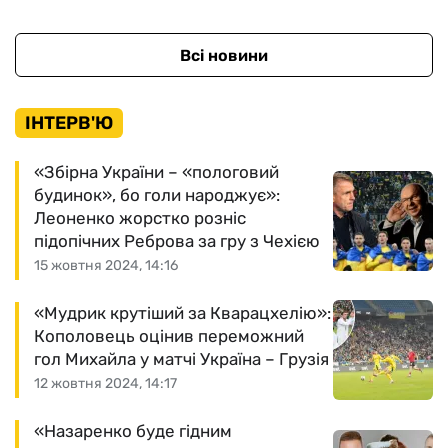
Всі новини
ІНТЕРВ'Ю
«Збірна України – «пологовий
будинок», бо голи народжує»:
Леоненко жорстко розніс
підопічних Реброва за гру з Чехією
15 жовтня 2024, 14:16
«Мудрик крутіший за Кварацхелію»:
Кополовець оцінив переможний
гол Михайла у матчі Україна – Грузія
12 жовтня 2024, 14:17
«Назаренко буде гідним