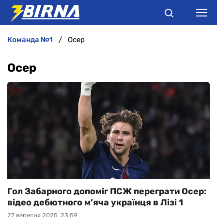
команда №1
Осер
НОВИНИ
Осер
АНАЛІТИКА
ІНТЕРВ'Ю
РІЗНЕ
БУКМЕКЕРИ
Гол Забарного допоміг ПСЖ переграти Осер:
відео дебютного м’яча українця в Лізі 1
27 вересня 2025, 23:59