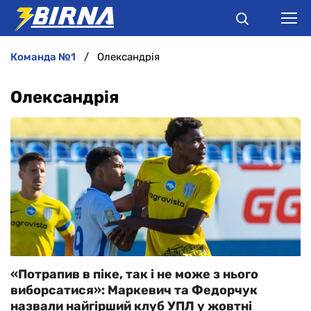
команда №1
Олександрія
НОВИНИ
Олександрія
АНАЛІТИКА
ІНТЕРВ'Ю
РІЗНЕ
БУКМЕКЕРИ
«Потрапив в піке, так і не може з нього
виборсатися»: Маркевич та Федорчук
назвали найгірший клуб УПЛ у жовтні