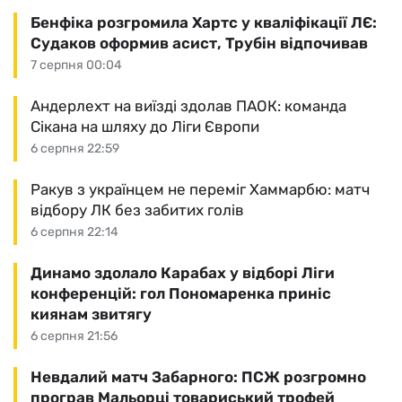
Бенфіка розгромила Хартс у кваліфікації ЛЄ:
Судаков оформив асист, Трубін відпочивав
7 серпня 00:04
Андерлехт на виїзді здолав ПАОК: команда
Сікана на шляху до Ліги Європи
6 серпня 22:59
Ракув з українцем не переміг Хаммарбю: матч
відбору ЛК без забитих голів
6 серпня 22:14
Динамо здолало Карабах у відборі Ліги
конференцій: гол Пономаренка приніс
киянам звитягу
6 серпня 21:56
Невдалий матч Забарного: ПСЖ розгромно
програв Мальорці товариський трофей