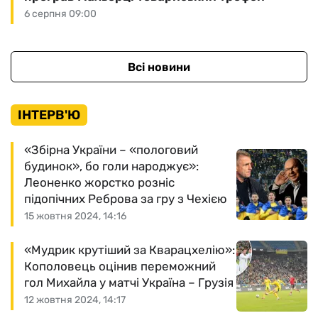
6 серпня 09:00
Всі новини
ІНТЕРВ'Ю
«Збірна України – «пологовий
будинок», бо голи народжує»:
Леоненко жорстко розніс
підопічних Реброва за гру з Чехією
15 жовтня 2024, 14:16
«Мудрик крутіший за Кварацхелію»:
Кополовець оцінив переможний
гол Михайла у матчі Україна – Грузія
12 жовтня 2024, 14:17