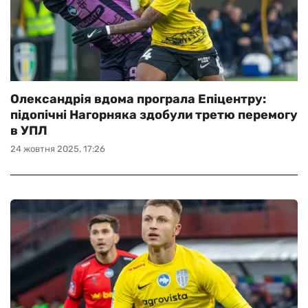
Олександрія вдома програла Епіцентру:
підопічні Нагорняка здобули третю перемогу
в УПЛ
24 жовтня 2025, 17:26