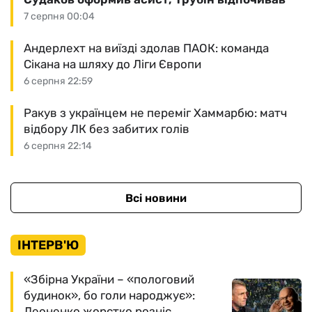
7 серпня 00:04
Андерлехт на виїзді здолав ПАОК: команда
Сікана на шляху до Ліги Європи
6 серпня 22:59
Ракув з українцем не переміг Хаммарбю: матч
відбору ЛК без забитих голів
6 серпня 22:14
Всі новини
ІНТЕРВ'Ю
«Збірна України – «пологовий
будинок», бо голи народжує»:
Леоненко жорстко розніс