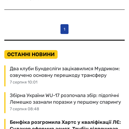
1
ОСТАННІ НОВИНИ
Два клуби Бундесліги зацікавилися Мудриком:
озвучено основну перешкоду трансферу
7 серпня 10:01
Збірна України WU-17 розпочала збір: підопічні
Лемешко зазнали поразки у першому спарингу
7 серпня 08:48
Бенфіка розгромила Хартс у кваліфікації ЛЄ:
Судаков оформив асист, Трубін відпочивав