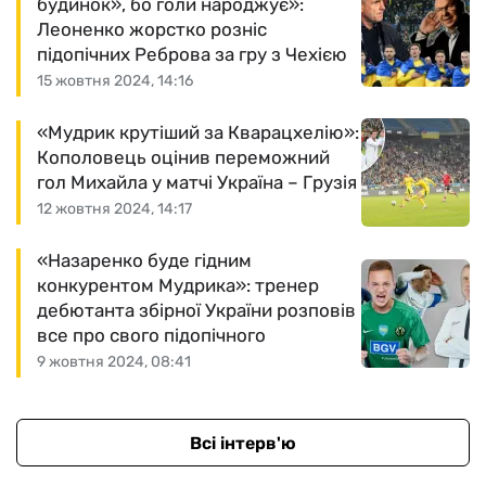
будинок», бо голи народжує»:
Леоненко жорстко розніс
підопічних Реброва за гру з Чехією
15 жовтня 2024, 14:16
«Мудрик крутіший за Кварацхелію»:
Кополовець оцінив переможний
гол Михайла у матчі Україна – Грузія
12 жовтня 2024, 14:17
«Назаренко буде гідним
конкурентом Мудрика»: тренер
дебютанта збірної України розповів
все про свого підопічного
9 жовтня 2024, 08:41
Всі інтерв'ю