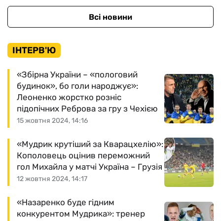
Всі новини
ІНТЕРВ'Ю
«Збірна України – «пологовий
будинок», бо голи народжує»:
Леоненко жорстко розніс
підопічних Реброва за гру з Чехією
15 жовтня 2024, 14:16
«Мудрик крутіший за Кварацхелію»:
Кополовець оцінив переможний
гол Михайла у матчі Україна – Грузія
12 жовтня 2024, 14:17
«Назаренко буде гідним
конкурентом Мудрика»: тренер