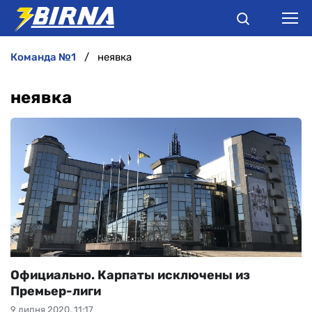
команда №1
неявка
НОВИНИ
неявка
АНАЛІТИКА
ІНТЕРВ'Ю
РІЗНЕ
БУКМЕКЕРИ
Официально. Карпаты исключены из
Премьер-лиги
9 липня 2020, 11:17