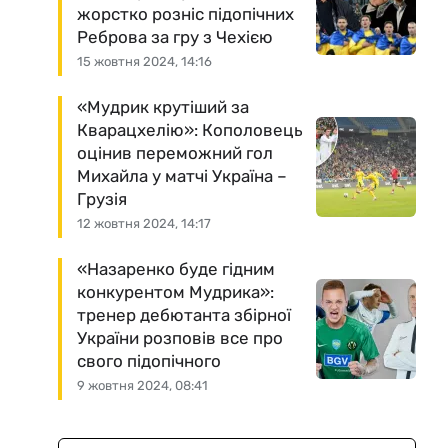
жорстко розніс підопічних
Реброва за гру з Чехією
15 жовтня 2024, 14:16
«Мудрик крутіший за
Кварацхелію»: Кополовець
оцінив переможний гол
Михайла у матчі Україна –
Грузія
12 жовтня 2024, 14:17
«Назаренко буде гідним
конкурентом Мудрика»:
тренер дебютанта збірної
України розповів все про
свого підопічного
9 жовтня 2024, 08:41