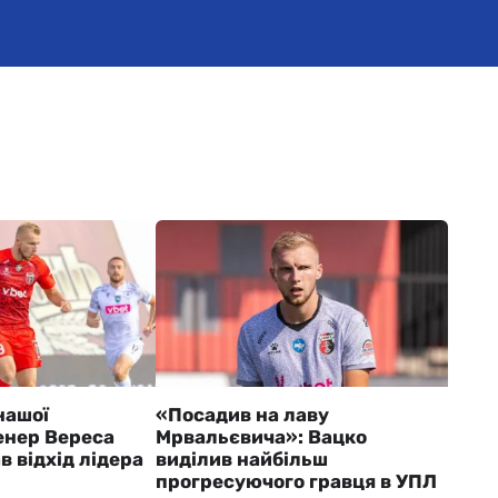
нашої
«Посадив на лаву
ренер Вереса
Мрвальєвича»: Вацко
 відхід лідера
виділив найбільш
прогресуючого гравця в УПЛ