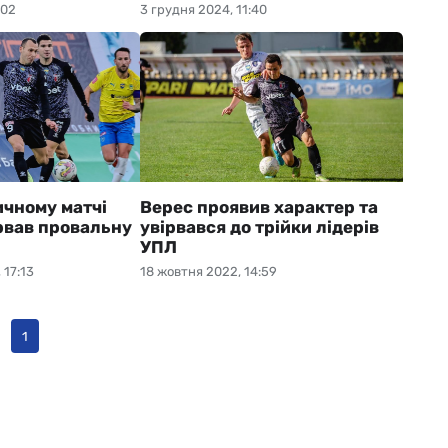
:02
3 грудня 2024, 11:40
ичному матчі
Верес проявив характер та
рвав провальну
увірвався до трійки лідерів
УПЛ
 17:13
18 жовтня 2022, 14:59
1