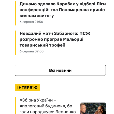
Динамо здолало Карабах у відборі Ліги
конференцій: гол Пономаренка приніс
киянам звитягу
6 серпня 21:56
Невдалий матч Забарного: ПСЖ
розгромно програв Мальорці
товариський трофей
6 серпня 09:00
Всі новини
ІНТЕРВ'Ю
«Збірна України –
«пологовий будинок», бо
голи народжує»: Леоненко