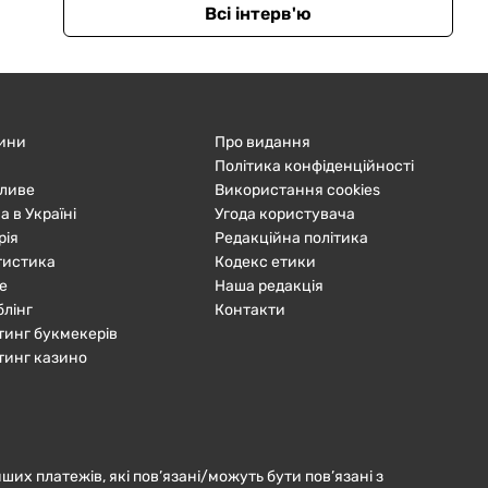
Всі інтерв'ю
ини
Про видання
Політика конфіденційності
ливе
Використання cookies
а в Україні
Угода користувача
рія
Редакційна політика
тистика
Кодекс етики
е
Наша редакція
блінг
Контакти
тинг букмекерів
тинг казино
нших платежів, які пов’язані/можуть бути пов’язані з