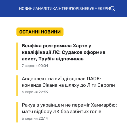
НОВИНИ
АНАЛІТИКА
ІНТЕРВ'Ю
РІЗНЕ
БУКМЕКЕРИ
ОСТАННІ НОВИНИ
Бенфіка розгромила Хартс у
кваліфікації ЛЄ: Судаков оформив
асист, Трубін відпочивав
7 серпня 00:04
Андерлехт на виїзді здолав ПАОК:
команда Сікана на шляху до Ліги Європи
6 серпня 22:59
Ракув з українцем не переміг Хаммарбю:
матч відбору ЛК без забитих голів
6 серпня 22:14