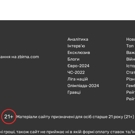
Аналітика
Нов
Інтерв'ю
Топ
Ексклюзив
Важ
ання на zbirna.com
Блоги
Війн
Євро-2024
Істо
ЧC-2022
Ста
Ліга націй
Різн
Олімпіада-2024
Гем
Гравці
Рей
Рей
21+
Матеріали сайту призначені для осіб старше 21 року (21+)
ні гроші, також сайт не приймає ні в якій формі оплату ставок та/і