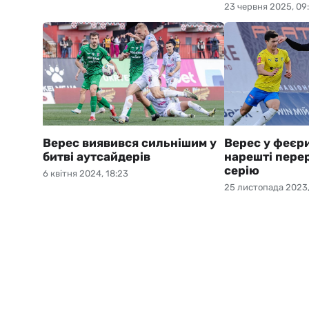
23 червня 2025, 09
Верес виявився сильнішим у
Верес у феєр
битві аутсайдерів
нарешті пере
серію
6 квітня 2024, 18:23
25 листопада 2023,