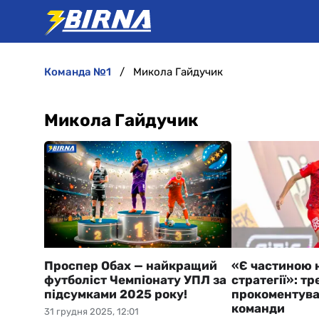
команда №1
Микола Гайдучик
Микола Гайдучик
Проспер Обах — найкращий
«Є частиною 
футболіст Чемпіонату УПЛ за
стратегії»: т
підсумками 2025 року!
прокоментував
команди
31 грудня 2025, 12:01