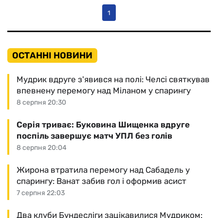
1
ОСТАННІ НОВИНИ
Мудрик вдруге з'явився на полі: Челсі святкував
впевнену перемогу над Міланом у спарингу
8 серпня 20:30
Серія триває: Буковина Шищенка вдруге
поспіль завершує матч УПЛ без голів
8 серпня 20:04
Жирона втратила перемогу над Сабадель у
спарингу: Ванат забив гол і оформив асист
7 серпня 22:03
Два клуби Бундесліги зацікавилися Мудриком: