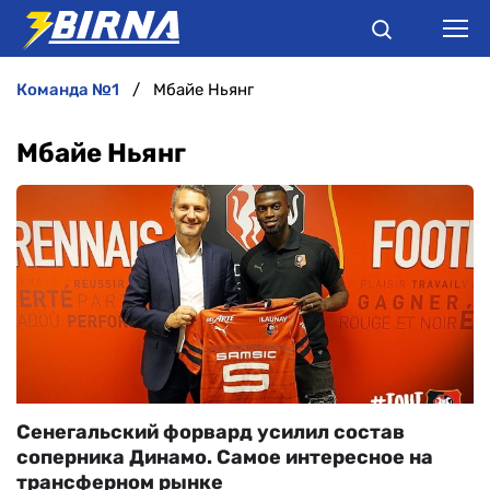
команда №1
Мбайе Ньянг
НОВИНИ
Мбайе Ньянг
АНАЛІТИКА
ІНТЕРВ'Ю
РІЗНЕ
БУКМЕКЕРИ
Сенегальский форвард усилил состав
соперника Динамо. Самое интересное на
трансферном рынке