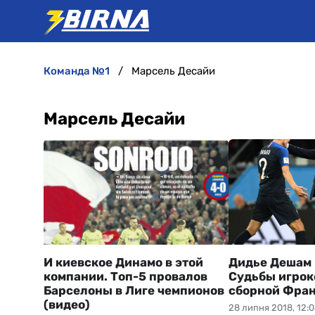
команда №1
Марсель Десайи
Марсель Десайи
И киевское Динамо в этой
Дидье Дешам и
компании. Топ-5 провалов
Судьбы игрок
Барселоны в Лиге чемпионов
сборной Фра
(видео)
28 липня 2018, 12: