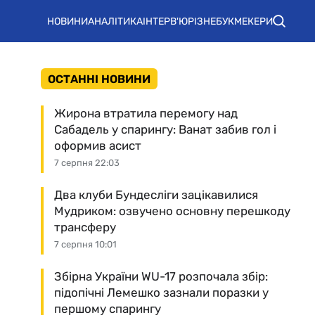
НОВИНИ
АНАЛІТИКА
ІНТЕРВ'Ю
РІЗНЕ
БУКМЕКЕРИ
ОСТАННІ НОВИНИ
Жирона втратила перемогу над
Сабадель у спарингу: Ванат забив гол і
оформив асист
7 серпня 22:03
Два клуби Бундесліги зацікавилися
Мудриком: озвучено основну перешкоду
трансферу
7 серпня 10:01
Збірна України WU-17 розпочала збір:
підопічні Лемешко зазнали поразки у
першому спарингу