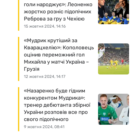
голи народжує»: Леоненко
жорстко розніс підопічних
Реброва за гру з Чехією
15 жовтня 2024, 14:16
«Мудрик крутіший за
Кварацхелію»: Кополовець
оцінив переможний гол
Михайла у матчі Україна –
Грузія
12 жовтня 2024, 14:17
«Назаренко буде гідним
конкурентом Мудрика»:
тренер дебютанта збірної
України розповів все про
свого підопічного
9 жовтня 2024, 08:41