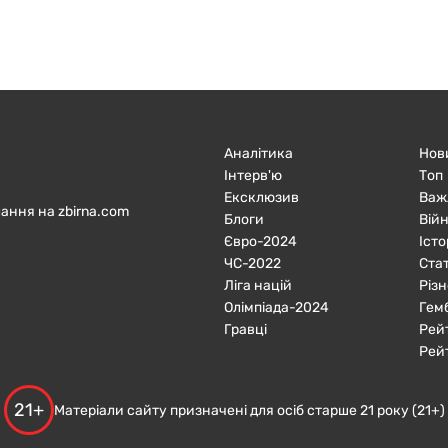
Аналітика
Нов
Інтерв'ю
Топ
Ексклюзив
Важ
ання на zbirna.com
Блоги
Війн
Євро-2024
Істо
ЧC-2022
Ста
Ліга націй
Різн
Олімпіада-2024
Гем
Гравці
Рей
Рей
21+
Матеріали сайту призначені для осіб старше 21 року (21+)