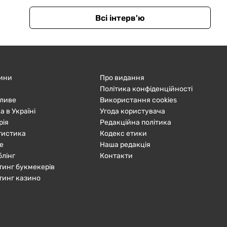
Всі інтерв'ю
ини
Про видання
Політика конфіденційності
ливе
Використання cookies
а в Україні
Угода користувача
рія
Редакційна політика
тистика
Кодекс етики
е
Наша редакція
блінг
Контакти
тинг букмекерів
тинг казино