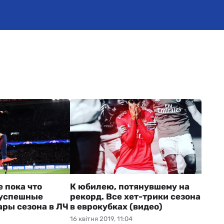
 пока что
К юбилею, потянувшему на
 успешные
рекорд. Все хет-трики сезона
ры сезона в ЛЧ
в еврокубках (видео)
16 квітня 2019, 11:04