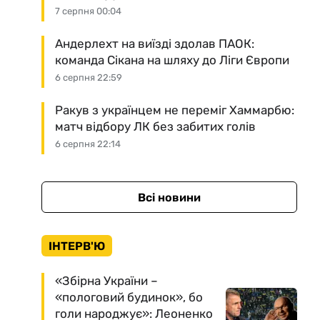
7 серпня 00:04
Андерлехт на виїзді здолав ПАОК:
команда Сікана на шляху до Ліги Європи
6 серпня 22:59
Ракув з українцем не переміг Хаммарбю:
матч відбору ЛК без забитих голів
6 серпня 22:14
Всі новини
ІНТЕРВ'Ю
«Збірна України –
«пологовий будинок», бо
голи народжує»: Леоненко