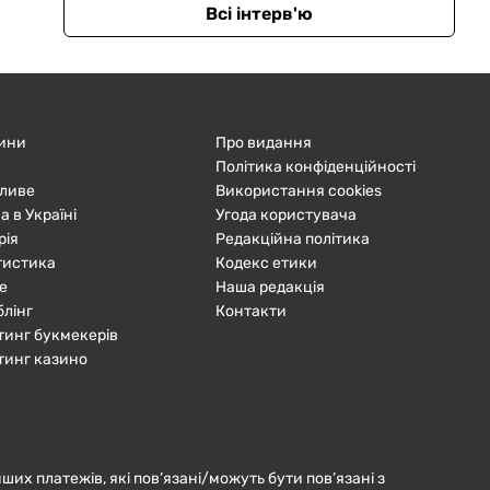
Всі інтерв'ю
ини
Про видання
Політика конфіденційності
ливе
Використання cookies
а в Україні
Угода користувача
рія
Редакційна політика
тистика
Кодекс етики
е
Наша редакція
блінг
Контакти
тинг букмекерів
тинг казино
нших платежів, які пов’язані/можуть бути пов’язані з