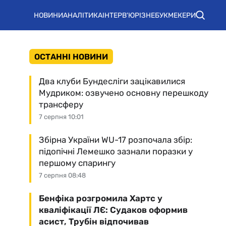
НОВИНИ
АНАЛІТИКА
ІНТЕРВ'Ю
РІЗНЕ
БУКМЕКЕРИ
ОСТАННІ НОВИНИ
Два клуби Бундесліги зацікавилися
Мудриком: озвучено основну перешкоду
трансферу
7 серпня 10:01
Збірна України WU-17 розпочала збір:
підопічні Лемешко зазнали поразки у
першому спарингу
7 серпня 08:48
Бенфіка розгромила Хартс у
кваліфікації ЛЄ: Судаков оформив
асист, Трубін відпочивав