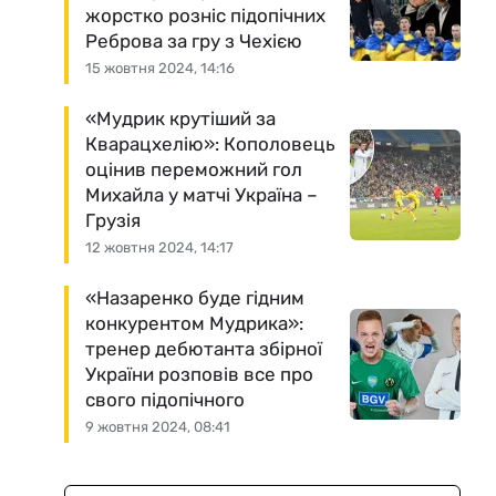
жорстко розніс підопічних
Реброва за гру з Чехією
15 жовтня 2024, 14:16
«Мудрик крутіший за
Кварацхелію»: Кополовець
оцінив переможний гол
Михайла у матчі Україна –
Грузія
12 жовтня 2024, 14:17
«Назаренко буде гідним
конкурентом Мудрика»:
тренер дебютанта збірної
України розповів все про
свого підопічного
9 жовтня 2024, 08:41