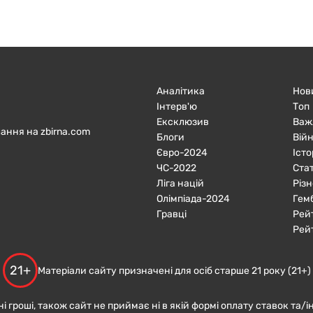
Аналітика
Нов
Інтерв'ю
Топ
Ексклюзив
Важ
ання на zbirna.com
Блоги
Війн
Євро-2024
Істо
ЧC-2022
Ста
Ліга націй
Різн
Олімпіада-2024
Гем
Гравці
Рей
Рей
21+
Матеріали сайту призначені для осіб старше 21 року (21+)
ні гроші, також сайт не приймає ні в якій формі оплату ставок та/і