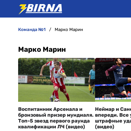
команда №1
Марко Марин
Марко Марин
Воспитанник Арсенала и
Неймар и Сане
бронзовый призер мундиаля.
впереди. Все
Топ-5 звезд первого раунда
штрафные уда
квалификации ЛЧ (видео)
(видео)